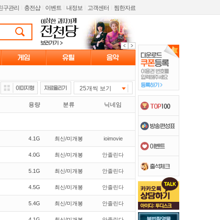
친구관리
l
충전샵
l
이벤트
l
내정보
l
고객센터
l
찜한자료
25개씩 보기
용량
분류
닉네임
4.1G
최신/미개봉
ioimovie
4.0G
최신/미개봉
안졸린다
5.1G
최신/미개봉
안졸린다
4.5G
최신/미개봉
안졸린다
5.4G
최신/미개봉
안졸린다
4.1G
최신/미개봉
안졸린다