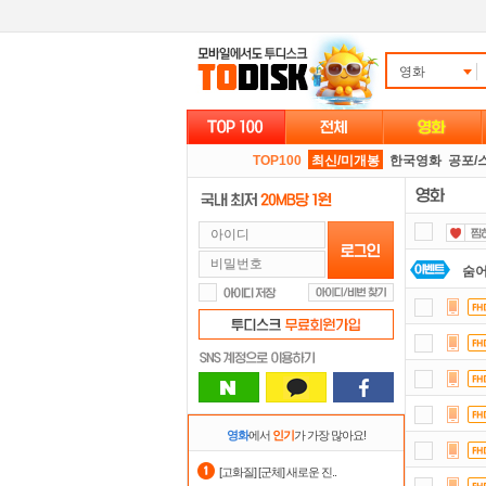
영화
TOP100
최신/미개봉
한국영화
공포/
숨어
댓글
요즘
자
스마
영화
에서
인기
가 가장 많아요!
정
[고화질] [군체] 새로운 진..