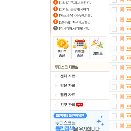
[고화질] [군체] 새로운 진..
포
[고화질] [눈동자] 시야가 ..
[[꽝소시효]] - 지승현,정혜..
출
[[넘버원]] - 최우식,공승연..
[[직사각형, 삼각형]] - 진..
전체 자료
받은 자료
찜한 자료
친구 관리