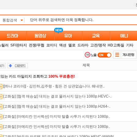
l
통합검색
스릴러
SF/판타지
전쟁/무협
코미디
액션
멜로
드라마
고전/명작
HD고화질
기타
제목
있는 카드 마일리지 조회하고
100% 무료충전!
[[하나 코리아]] - 김민하,김주령 - 힘든 건 상관없습니다. 해내면..
만 잘써도
무료 포인트
를 드립니다!
[고화질] [협객 매승설] 대의는 결코 물러서지 않는다 1080p.HEVC-..
 뭐가 재밌지?
고민되면 눌러봐!
투스토리~
[고화질] [협객 매승설] 대의는 결코 물러서지 않는다 1080p.H264-..
녀보호기능
으로 가족과 함께 투디스크를 이용하세요~
[고화질] [아메리칸 인서렉션] 마지막 탈출 사투가 시작된다 1080p..
트TV
로 투디스크
영화,드라마,예능
보자!
[고화질] [아메리칸 인서렉션] 마지막 탈출 사투가 시작된다 1080p..
액제
할인쿠폰 사용방법
안내
[고화질] [반두안 카르텔 워] 모조리 쓸어 버린다 1080p.HEVC-WANN..