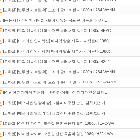
인트
할인쿠폰 사용방법
안내
[고화질] [반두안 카르텔 워] 모조리 쓸어 버린다 1080p.H264-WANN..
석체크
이벤트!
매일매일
출석체크!
[[눈동자]] - 신민아,감남희 - 보이지 않는 공포 속 어둠보다 무서..
[고화질] [협객 매승설] 대의는 결코 물러서지 않는다 1080p.HEVC-..
[고화질] [아메리칸 인서렉션] 마지막 탈출 사투가 시작된다 1080p..
[고화질] [아메리칸 인서렉션] 마지막 탈출 사투가 시작된다 1080p..
[고화질] [협객 매승설] 대의는 결코 물러서지 않는다 1080p.H264-..
[고화질] [반두안 카르텔 워] 모조리 쓸어 버린다 1080p.H264-WANN..
[고화질] [반두안 카르텔 워] 모조리 쓸어 버린다 1080p.HEVC-WANN..
[[이상한 과자가게 전천당]] - 라미란,이레 - 이 과자가 행운일지 ..
[고화질] [애프터번 멸망의 땅] 그림과 마주한 순간, 감춰졌던 거..
[고화질] [애프터번 멸망의 땅] 그림과 마주한 순간, 감춰졌던 거..
[고화질] [아이언 파이터] 모든걸 던진 죽음의 혈전 1080p.HEVC-WA..
[고화질] [아이언 파이터] 모든걸 던진 죽음의 혈전 1080p.H264-WA..