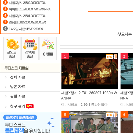
재벌X형사 2.E02.260808.720..
아파트.E10.260809.720p.WANNA
재벌X형사 2.E01.260807.720..
런닝맨.E815.260809.1080p.W..
1박 2일 시즌4.E339.260809...
1
2
전체 자료
받은 자료
재벌X형사 2.E01.260807.1080p.W
재벌X형사
찜한 자료
ANNA
NNA
미니시리즈ㅣ2.3Gㅣ꽁짜는없다
미니시리
친구 관리
5
6