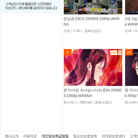
런닝맨.E815.260809.1080p.WAN
1박 2일 
NA
p.WAN
오락ㅣ3.4Gㅣ꽁짜는없다
오락ㅣ3
9
10
못 미더운 악녀입니다만.E04.26080
못 미더
3.1080p.WANNA
0.450
최신애니ㅣ856.1Mㅣ꽁짜는없다
최신애니
회사소개
이용약관
개인정보취급방침
청소년보호정책
저작권보호센터
고객