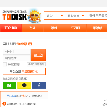
음악
통합검색
투디스크
에서
인기
가 가장 많아요!
다
재벌X형사 2.E01.260807.108..
문