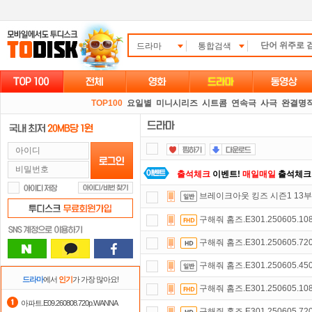
드라마
통합검색
TOP100
요일별
미니시리즈
시트콤
연속극
사극
완결명
출석체크
이벤트!
매일매일
출석체크
브레이크아웃 킹즈 시즌1 13
포인트
할인쿠폰 사용방법
안내
구해줘 홈즈.E301.250605.10
스마트TV
로 투디스크
영화,드라마,
구해줘 홈즈.E301.250605.72
숨어있는 카드 마일리지 조회하고
1
구해줘 홈즈.E301.250605.45
요즘 뭐가 재밌지?
고민되면 눌러봐!
드라마
에서
인기
가 가장 많아요!
구해줘 홈즈.E301.250605.10
자녀보호기능
으로 가족과 함께 투디
아파트.E09.260808.720p.WANNA
구해줘 홈즈.E301.250605.72