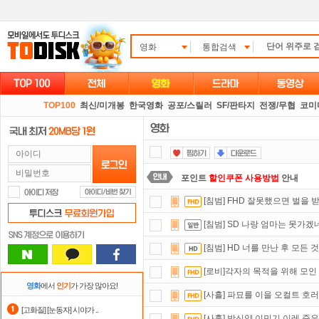
영화
통합검색
TOP100
최신/미개봉
한국영화
공포/스릴러
SF/판타지
전쟁/무협
코미
포인트
할인쿠폰 사용방법
안내
[침범] FHD 잘못했으면 벌을
출석체크
이벤트!
매일매일
출석체크
[침범] SD 나랑 엄마는 못가
요즘 뭐가 재밌지?
고민되면 눌러봐!
[침범] HD 너를 만난 후 모든
스마트TV
로 투디스크
영화,드라마,
[로비]각자의 목적을 위해 모인
댓글만 잘써도
무료 포인트
를 드립니
영화
에서
인기
가 가장 많아요!
[사흘] 파묘를 이을 오컬트 호러
숨어있는 카드 마일리지 조회하고
1
[고화질] [눈동자] 시야가 ..
[사흘] 박신양 이민기 이레 죽