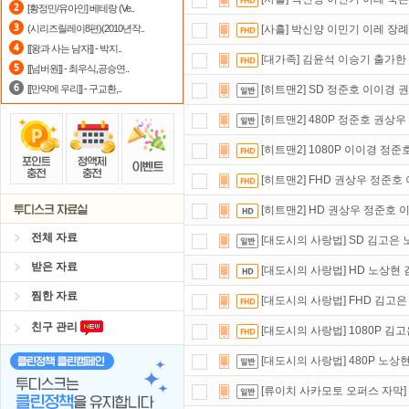
[황정민/유아인] 베테랑 (Ve..
정액제
할인쿠폰 사용방법
안내
(시리즈릴레이8편)(2010년작..
[사흘] 박신양 이민기 이레 장
[[왕과 사는 남자]] - 박지..
자녀보호기능
으로 가족과 함께 투디
[대가족] 김윤석 이승기 출가한
[[넘버원]] - 최우식,공승연..
[[만약에 우리]] - 구교환,..
[히트맨2] SD 정준호 이이경 
[히트맨2] 480P 정준호 권
[히트맨2] 1080P 이이경 정
[히트맨2] FHD 권상우 정준
[히트맨2] HD 권상우 정준호 
전체 자료
[대도시의 사랑법] SD 김고은
받은 자료
[대도시의 사랑법] HD 노상현
찜한 자료
[대도시의 사랑법] FHD 김고
친구 관리
[대도시의 사랑법] 1080P 김
[대도시의 사랑법] 480P 노상
[류이치 사카모토 오퍼스 자막] 