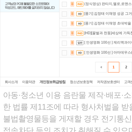
(정식영상) 판타지,멜로,로맨스 [
[풍기] 김정태 이채영 성공 그
[풍기] 김정태 이채영 초대박
[HD][꿀벌과 천둥]세상에 가
[ 인생영화 100선 ] 제리맥과이어
[ 인생영화 100선 ] 아마데우스(감
1
2
회사소개
이용약관
개인정보취급방침
청소년보호정책
저작권보호센터
고객
아동·청소년 이용 음란물 제작·배포·
한 법률
제11조에 따라 형사처벌을 받을
불법촬영물등을 게재할 경우 전기통신사
접속차단 등의 조치가 취해질 수 있으