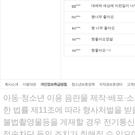
대에박 세상에 이런일이 너
gg***
짱너무 좋아요
ho***
짱 너무 좋아요
ko***
짱좋아요정말
nv***
짱좋아요~ㅇ
nv***
회사소개
이용약관
개인정보취급방침
청소년보호정책
저작권보호센터
고객
아동·청소년 이용 음란물 제작·배포·
한 법률
제11조에 따라 형사처벌을 받을
불법촬영물등을 게재할 경우 전기통신사
접속차단 등의 조치가 취해질 수 있으