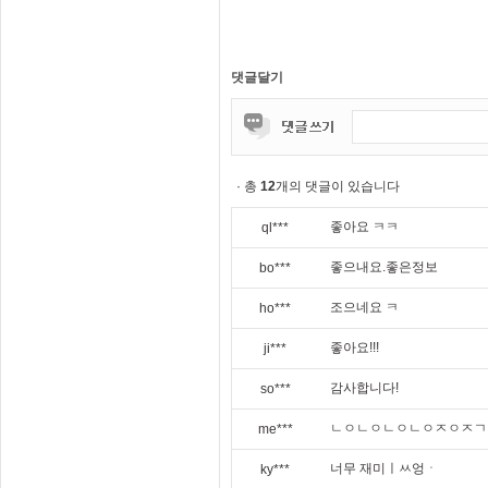
댓글달기
· 총
12
개의 댓글이 있습니다
좋아요 ㅋㅋ
ql***
좋으내요.좋은정보
bo***
조으네요 ㅋ
ho***
좋아요!!!
ji***
감사합니다!
so***
ㄴㅇㄴㅇㄴㅇㄴㅇㅈㅇㅈㄱ
me***
너무 재미ㅣㅆ엉ㆍ
ky***