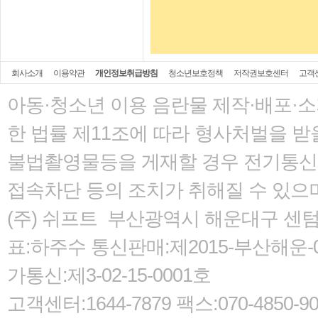
회사소개
이용약관
개인정보취급방침
청소년보호정책
저작권보호센터
고객
아동·청소년 이용 음란물 제작·배포·
한 법률
제11조에 따라 형사처벌을 받을
불법촬영물등을 게재할 경우 전기통신사
접속차단 등의 조치가 취해질 수 있으
(주) 쉬프트 부산광역시 해운대구 센텀서로
표:하주수 통신판매:제2015-부산해운-05
가통신:제3-02-15-0001호
고객센터:1644-7879 팩스:070-485