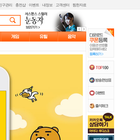
친구관리
l
충전샵
l
이벤트
l
내정보
l
고객센터
l
찜한자료