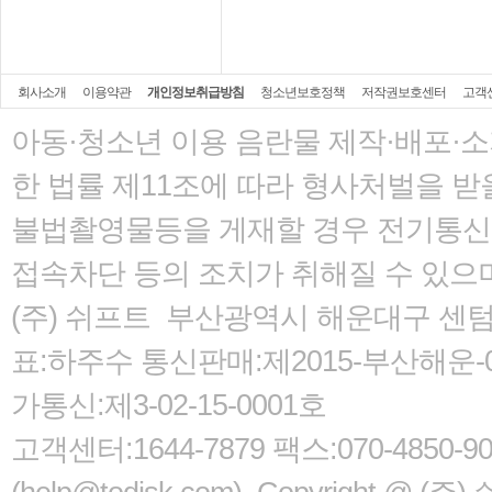
회사소개
이용약관
개인정보취급방침
청소년보호정책
저작권보호센터
고객
아동·청소년 이용 음란물 제작·배포·
한 법률
제11조에 따라 형사처벌을 받을
불법촬영물등을 게재할 경우 전기통신사
접속차단 등의 조치가 취해질 수 있으
(주) 쉬프트 부산광역시 해운대구 센텀서로
표:하주수 통신판매:제2015-부산해운-05
가통신:제3-02-15-0001호
고객센터:1644-7879 팩스:070-485