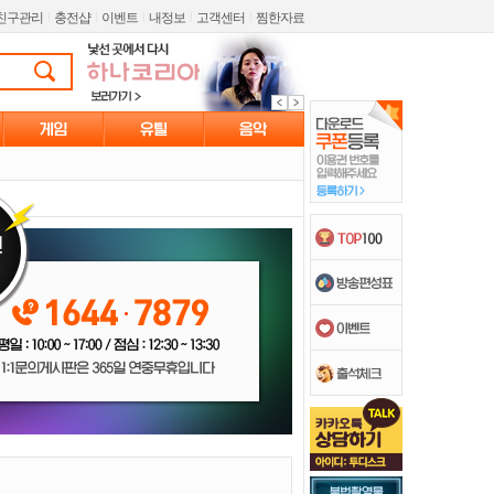
친구관리
l
충전샵
l
이벤트
l
내정보
l
고객센터
l
찜한자료