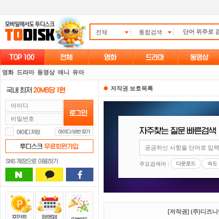
전체
통합검색
영화
드라마
동영상
애니
유아
저작권 보호목록
다운로드
속도
주요검색어 :
[저작권] (주)디즈니엔