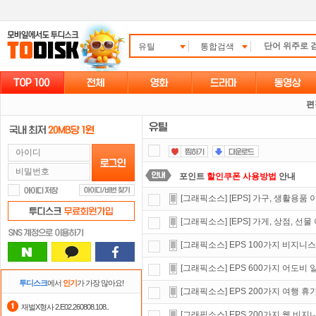
유틸
통합검색
편
포인트
할인쿠폰 사용방법
안내
[그래픽소스] [EPS] 가구, 생활용품
요즘 뭐가 재밌지?
고민되면 눌러봐!
[그래픽소스] [EPS] 가게, 상점, 선
자녀보호기능
으로 가족과 함께 투디
[그래픽소스] EPS 100가지 비지니
출석체크
이벤트!
매일매일
출석체크
[그래픽소스] EPS 600가지 어도비
정액제
할인쿠폰 사용방법
안내
투디스크
에서
인기
가 가장 많아요!
[그래픽소스] EPS 200가지 여행 
스마트TV
로 투디스크
영화,드라마,
재벌X형사 2.E02.260808.108..
[그래픽소스] EPS 200가지 웹 비