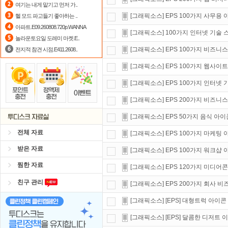
여기는 내게 맡기고 먼저 가..
숨어있는 카드 마일리지 조회하고
1
[그래픽소스] EPS 100가지 사무용
헬 모드 파고들기 좋아하는 ..
아파트.E09.260808.720p.WANNA
댓글만 잘써도
무료 포인트
를 드립니
[그래픽소스] 100가지 인터넷 기술
놀라운토요일 도레미 마켓.E..
[그래픽소스] EPS 100가지 비즈니스
전지적 참견 시점.E411.2608..
[그래픽소스] EPS 100가지 웹사이
[그래픽소스] EPS 100가지 인터넷
[그래픽소스] EPS 200가지 비즈니스
[그래픽소스] EPS 50가지 음식 아
전체 자료
[그래픽소스] EPS 100가지 마케팅
받은 자료
[그래픽소스] EPS 100가지 워크샵
찜한 자료
[그래픽소스] EPS 120가지 미디어
친구 관리
[그래픽소스] EPS 200가지 회사 
[그래픽소스] [EPS] 대형트럭 아이
[그래픽소스] [EPS] 달콤한 디저트 