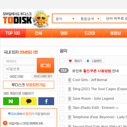
음악
통합검색
포인트
할인쿠폰 사용방법
안내
Cool Girls - Jeff Bernat
숨어있는 카드 마일리지 조회하고
1
Sting [2021 The Soul Cages (Expan
정액제
할인쿠폰 사용방법
안내
Save Room - John Legend
자녀보호기능
으로 가족과 함께 투디
Stan (Radio Edit) - Eminem
(
1
)
요즘 뭐가 재밌지?
고민되면 눌러봐!
투디스크
에서
인기
가 가장 많아요!
Telephone (Feat. Beyonce) - Lady
스마트TV
로 투디스크
영화,드라마,
재벌X형사 2.E02.260808.108..
Second First Date (feat. Ritha K) (B