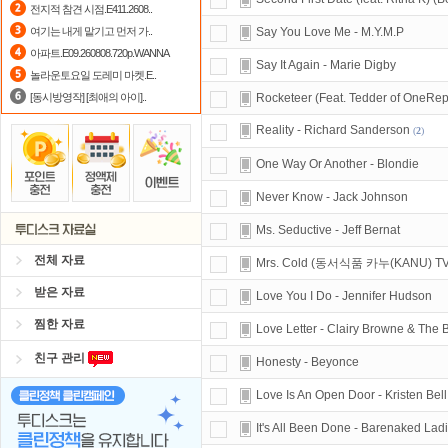
전지적 참견 시점.E411.2608..
댓글만 잘써도
무료 포인트
를 드립니
여기는 내게 맡기고 먼저 가..
Say You Love Me - M.Y.M.P
아파트.E09.260808.720p.WANNA
출석체크
이벤트!
매일매일
출석체크
Say It Again - Marie Digby
놀라운토요일 도레미 마켓.E..
[동시방영작] [최애의 아이]..
Rocketeer (Feat. Tedder of OneRep
Reality - Richard Sanderson
(
2
)
One Way Or Another - Blondie
Never Know - Jack Johnson
Ms. Seductive - Jeff Bernat
전체 자료
Mrs. Cold (동서식품 카누(KANU) TV 
받은 자료
Love You I Do - Jennifer Hudson
찜한 자료
Love Letter - Clairy Browne & The 
친구 관리
Honesty - Beyonce
Love Is An Open Door - Kristen Bel
It's All Been Done - Barenaked Lad