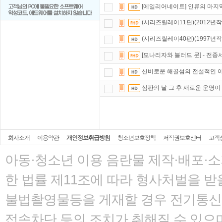
[에일리어네이트] 인류의 마지
(시리즈릴레이11편)(2012년
(시리즈릴레이40편)(1997년
[모나리자와 블러드 문] - 전종서
신비로운 해골섬의 전설적인 야수 
심판의 날 그 후 새로운 운명이 격
회사소개
이용약관
개인정보취급방침
청소년보호정책
저작권보호센터
고객
아동·청소년 이용 음란물 제작·배포·
한 법률
제11조에 따라 형사처벌을 받을
불법촬영물등을 게재할 경우 전기통신사
접속차단 등의 조치가 취해질 수 있으