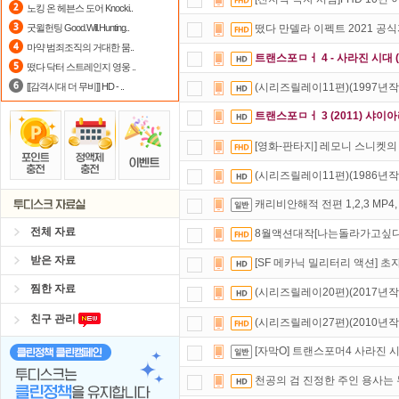
노킹 온 헤븐스 도어 Knocki..
정액제
할인쿠폰 사용방법
안내
굿윌헌팅 Good.Will.Hunting..
떴다 만델라 이펙트 2021 공
마약 범죄조직의 거대한 뭄..
출석체크
이벤트!
매일매일
출석체크
트랜스포ㅁㅓ 4 - 사라진 시대 
떴다 닥터 스트레인지 영웅 ..
[[감격시대 더 무비]] HD - ..
(시리즈릴레이11편)(1997년
트랜스포ㅁㅓ 3 (2011) 샤이
[영화-판타지] 레모니 스니켓의 위험
(시리즈릴레이11편)(1986년
캐리비안해적 전편 1,2,3 MP4
전체 자료
8월액션대작[나는돌라가고싶다
받은 자료
[SF 메카닉 밀리터리 액션] 
찜한 자료
(시리즈릴레이20편)(2017년작
친구 관리
(시리즈릴레이27편)(2010년
[자막O] 트랜스포머4 사라진 시대
천공의 검 진정한 주인 용사는 누