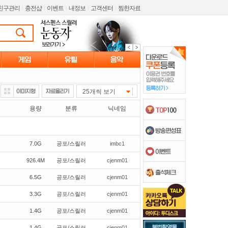
친구관리
l
충전샵
l
이벤트
l
내정보
l
고객센터
l
찜한자료
25개씩 보기
용량
분류
닉네임
7.0G
공포/스릴러
imbc1
926.4M
공포/스릴러
cjenm01
6.5G
공포/스릴러
cjenm01
3.3G
공포/스릴러
cjenm01
1.4G
공포/스릴러
cjenm01
1.4G
공포/스릴러
cjenm01