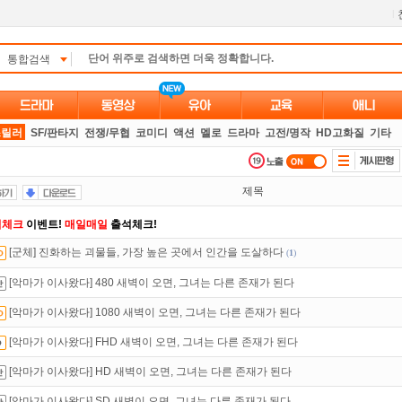
l
통합검색
스릴러
SF/판타지
전쟁/무협
코미디
액션
멜로
드라마
고전/명작
HD고화질
기타
제목
석체크
이벤트!
매일매일
출석체크!
[군체] 진화하는 괴물들, 가장 높은 곳에서 인간을 도살하다
(
1
)
만 잘써도
무료 포인트
를 드립니다!
[악마가 이사왔다] 480 새벽이 오면, 그녀는 다른 존재가 된다
있는 카드 마일리지 조회하고
100% 무료충전!
[악마가 이사왔다] 1080 새벽이 오면, 그녀는 다른 존재가 된다
트TV
로 투디스크
영화,드라마,예능
보자!
[악마가 이사왔다] FHD 새벽이 오면, 그녀는 다른 존재가 된다
녀보호기능
으로 가족과 함께 투디스크를 이용하세요~
[악마가 이사왔다] HD 새벽이 오면, 그녀는 다른 존재가 된다
액제
할인쿠폰 사용방법
안내
[악마가 이사왔다] SD 새벽이 오면, 그녀는 다른 존재가 된다