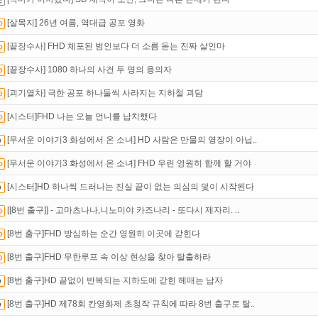
인트
할인쿠폰 사용방법
안내
[살목지] 26년 여름, 역대급 공포 영화
 뭐가 재밌지?
고민되면 눌러봐!
투스토리~
[끝장수사] FHD 체포된 범인보다 더 소름 돋는 진짜 살인마
[끝장수사] 1080 하나의 사건 두 명의 용의자
[괴기열차] 극한 공포 하나둘씩 사라지는 지하철 괴담
[시스터]FHD 나는 오늘 언니를 납치했다
[무서운 이야기3 화성에서 온 소녀] HD 사람은 만물의 영장이 아닙..
[무서운 이야기3 화성에서 온 소녀] FHD 우린 영원히 함께 할 거야
[시스터]HD 하나씩 드러나는 진실 끝이 없는 의심의 덫이 시작된다
[[8번 출구]] - 고마츠나나,니노미야 카즈나리 - 또다시 제자리. ..
[8번 출구]FHD 방심하는 순간 영원히 이곳에 갇힌다
[8번 출구]FHD 무한루프 속 이상 현상을 찾아 탈출하라
[8번 출구]HD 끝없이 반복되는 지하도에 갇힌 헤매는 남자
[8번 출구]HD 제78회 칸영화제 초청작 규칙에 따라 8번 출구로 탈..