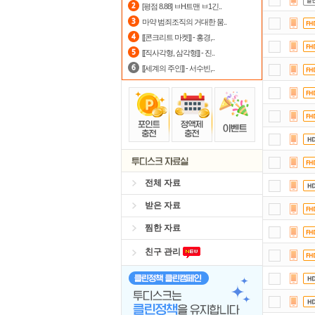
[평점 8.88] ㅂH트맨 ㅂ1긴..
포
마약 범죄조직의 거대한 뭄..
[[콘크리트 마켓]] - 홍경,..
요즘
[[직사각형, 삼각형]] - 진..
[[세계의 주인]] - 서수빈,..
전체 자료
받은 자료
찜한 자료
친구 관리