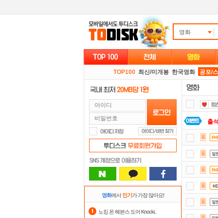
영화
TOP100
최신/미개봉
한국영화
공포/
출
댓글
숨어
스마
자
영화
에서
인기
가 가장 많아요!
정
노킹 온 헤븐스 도어 Knocki..