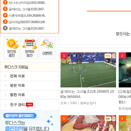
언니네 산지직송3.E02.26080..
골 때리는 그녀들.E225.2607..
이혼숙려캠프.E94.260806.45..
심야괴담회6.E07.260803.108..
골 때리는 그녀들.E224.2607..
1
2
전체 자료
받은 자료
골 때리는 그녀들.E226.260805.10
[고화질]
찜한 자료
80p.WANNA
080p.
환]
(
2
)
오락ㅣ3.6Gㅣ꽁짜는없다
친구 관리
한국영화
5
6