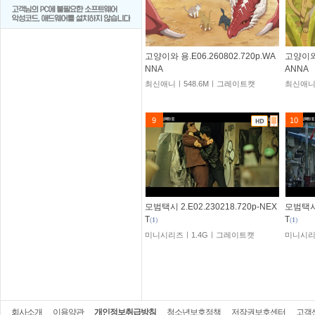
고양이와 용.E06.260802.720p.WA
고양이와 
NNA
ANNA
최신애니ㅣ548.6Mㅣ그레이트캣
최신애니
9
10
모범택시 2.E02.230218.720p-NEX
모범택시 
T
T
(
1
)
(
1
)
미니시리즈ㅣ1.4Gㅣ그레이트캣
미니시리
회사소개
이용약관
개인정보취급방침
청소년보호정책
저작권보호센터
고객