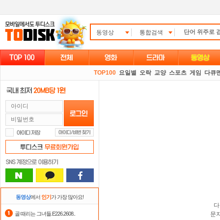
동영상
통합검색
TOP100
요일별
오락
교양
스포츠
게임
다큐
동영상
에서
인기
가 가장 많아요!
다
골 때리는 그녀들.E226.2608..
문