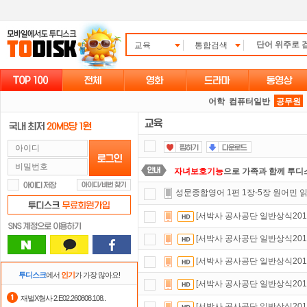
교육
통합검색
어학
컴퓨터일반
공무원
자녀보호기능
으로 가족과 함께 투디
성문종합영어 1편 1장-5장 원어민 읽
댓글만 잘써도
무료 포인트
를 드립니
[서박사 공사공단 일반상식2016
숨어있는 카드 마일리지 조회하고
1
[서박사 공사공단 일반상식2016
요즘 뭐가 재밌지?
고민되면 눌러봐!
[서박사 공사공단 일반상식2016
포인트
할인쿠폰 사용방법
안내
투디스크
에서
인기
가 가장 많아요!
[서박사 공사공단 일반상식2016
정액제
할인쿠폰 사용방법
안내
재벌X형사 2.E02.260808.108..
[서박사 공사공단 일반상식2016