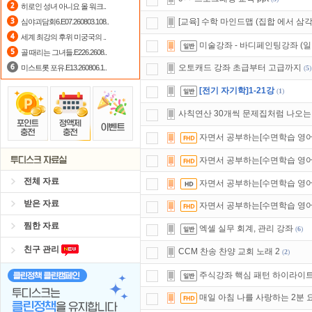
히로인 성녀 아니요 올 워크..
댓글만 잘써도
무료 포인트
를 드립니
[교육] 수학 마인드맵 (집합 에서 삼
심야괴담회6.E07.260803.108..
세계 최강의 후위 미궁국의 ..
정액제
할인쿠폰 사용방법
안내
미술강좌 - 바디페인팅강좌 (
골 때리는 그녀들.E226.2608..
오토캐드 강좌 초급부터 고급까지
미스트롯 포유.E13.260806.1..
(
5
)
[전기 자기학]1-21강
(
1
)
사칙연산 30개씩 문제집처럼 나오는
자면서 공부하는[수면학습 영어동화
자면서 공부하는[수면학습 영어동화
전체 자료
자면서 공부하는[수면학습 영어동화]T
받은 자료
자면서 공부하는[수면학습 영어동화]
찜한 자료
엑셀 실무 회계, 관리 강좌
(
6
)
친구 관리
CCM 찬송 찬양 교회 노래 2
(
2
)
주식강좌 핵심 패턴 하이라이
매일 아침 나를 사랑하는 2분 