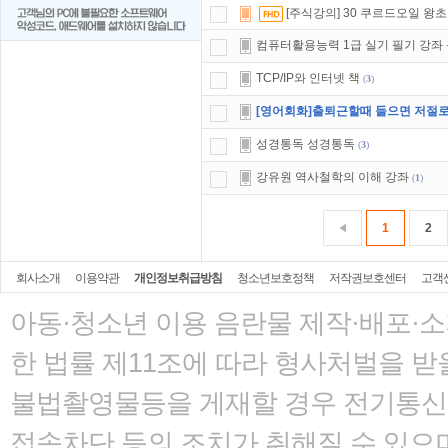
[주식강의] 30 쿠르드오일 왕
컴퓨터활용능력 1급 실기 필기 강좌
TCP/IP와 인터넷 책
(
3
)
[영어회화]출퇴근할때 들으면 저절로
성경통독 성경통독
(
3
)
강유원 역사철학의 이해 강좌
(
1
)
1
2
회사소개
이용약관
개인정보취급방침
청소년보호정책
저작권보호센터
고객
아동·청소년 이용 음란물 제작·배포·
한 법률
제11조에 따라 형사처벌을 받을
불법촬영물등을 게재할 경우 전기통신사
접속차단 등의 조치가 취해질 수 있으