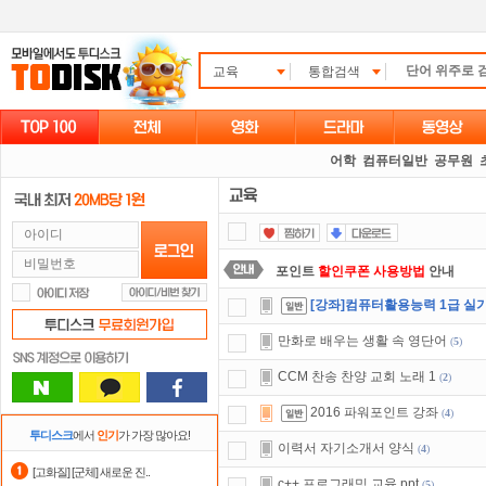
교육
통합검색
어학
컴퓨터일반
공무원
포인트
할인쿠폰 사용방법
안내
[강좌]컴퓨터활용능력 1급 실
요즘 뭐가 재밌지?
고민되면 눌러봐!
만화로 배우는 생활 속 영단어
(
5
)
숨어있는 카드 마일리지 조회하고
1
CCM 찬송 찬양 교회 노래 1
(
2
)
출석체크
이벤트!
매일매일
출석체크
2016 파워포인트 강좌
(
4
)
자녀보호기능
으로 가족과 함께 투디
투디스크
에서
인기
가 가장 많아요!
이력서 자기소개서 양식
(
4
)
스마트TV
로 투디스크
영화,드라마,
[고화질] [군체] 새로운 진..
c++ 프로그래밍 교육 ppt
(
5
)