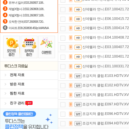
유부녀 킬러.E03.260807.108..
숨어있는 카드 마일리지 조회하고
1
재벌X형사 2.E02.260808.108..
신데렐라 언니.E07.100421.720
재벌X형사 2.E01.260807.108..
정액제
할인쿠폰 사용방법
안내
신데렐라 언니.E06.100415.720
오싹한 연애.E07.260808.720..
신데렐라 언니.E05.100414.720
아파트.E09.260808.450p.WANNA
신데렐라 언니.E04.100408.720
신데렐라 언니.E03.100407.720
신데렐라 언니.E02.100401.720
신데렐라 언니.E01.100331.720
전체 자료
조강지처 클럽.E103.HDTV.XVi
받은 자료
조강지처 클럽.E102.HDTV.XVi
찜한 자료
조강지처 클럽.E101.HDTV.XVi
친구 관리
조강지처 클럽.E097.HDTV.XVi
조강지처 클럽.E096.HDTV.XVi
조강지처 클럽.E094.HDTV.XVi