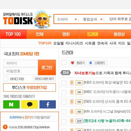
드라마
통합검색
TOP100
요일별
미니시리즈
시트콤
연속극
사극
미드
일
자녀보호기능
으로 가족과 함께 투디
[KBS 드라마] 최강 배달꾼 01
스마트TV
로 투디스크
영화,드라마,
[MBC 드라마] 미치겠다 너땜에 
요즘 뭐가 재밌지?
고민되면 눌러봐!
[SBS 드라마] 신사의 품격 01
포인트
할인쿠폰 사용방법
안내
[tvN 드라마] 시그널 [signal]
출석체크
이벤트!
매일매일
출석체크
드라마
에서
인기
가 가장 많아요!
[한드]내 사랑 누굴까.43회~84
댓글만 잘써도
무료 포인트
를 드립니
아파트.E09.260808.720p.WANNA
[KBS 드라마] 태양의 후예 01