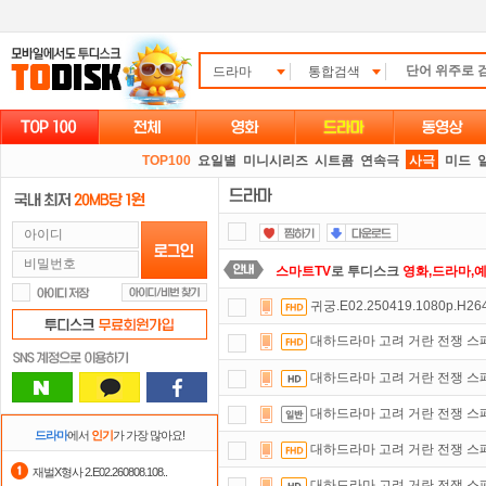
드라마
통합검색
TOP100
요일별
미니시리즈
시트콤
연속극
사극
미드
스마트TV
로 투디스크
영화,드라마,
귀궁.E02.250419.1080p.H26
요즘 뭐가 재밌지?
고민되면 눌러봐!
대하드라마 고려 거란 전쟁 스페셜
정액제
할인쿠폰 사용방법
안내
대하드라마 고려 거란 전쟁 스페셜
출석체크
이벤트!
매일매일
출석체크
대하드라마 고려 거란 전쟁 스페셜
포인트
할인쿠폰 사용방법
안내
드라마
에서
인기
가 가장 많아요!
대하드라마 고려 거란 전쟁 스페셜
댓글만 잘써도
무료 포인트
를 드립니
재벌X형사 2.E02.260808.108..
대하드라마 고려 거란 전쟁 스페셜