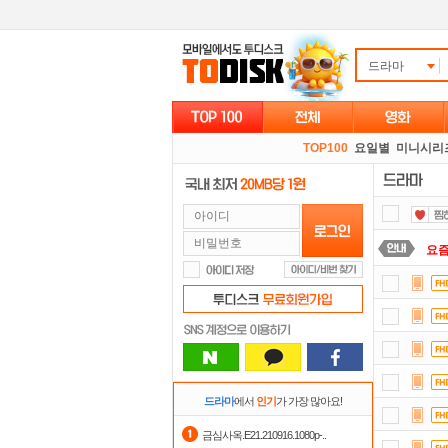
드라마
TOP100
요일별
미니시리
요즘
숨어
스마
출
자
드라마
에서
인기
가 가장 많아요!
포
금심사옥.E21.210916.1080p-..