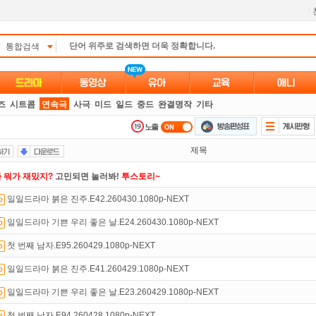
l
통합검색
즈
시트콤
연속극
사극
미드
일드
중드
완결명작
기타
제목
 뭐가 재밌지?
고민되면 눌러봐!
투스토리~
일일드라마 붉은 진주.E42.260430.1080p-NEXT
있는 카드 마일리지 조회하고
100% 무료충전!
일일드라마 기쁜 우리 좋은 날.E24.260430.1080p-NEXT
트TV
로 투디스크
영화,드라마,예능
보자!
첫 번째 남자.E95.260429.1080p-NEXT
석체크
이벤트!
매일매일
출석체크!
일일드라마 붉은 진주.E41.260429.1080p-NEXT
녀보호기능
으로 가족과 함께 투디스크를 이용하세요~
일일드라마 기쁜 우리 좋은 날.E23.260429.1080p-NEXT
인트
할인쿠폰 사용방법
안내
첫 번째 남자.E94.260428.1080p-NEXT