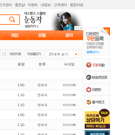
친구관리
l
충전샵
l
이벤트
l
내정보
l
고객센터
l
찜한자료
25개씩 보기
용량
분류
닉네임
1.5G
연속극
미아아빠
1.1G
연속극
미아아빠
1.1G
연속극
미아아빠
1.5G
연속극
미아아빠
1.1G
연속극
미아아빠
1.1G
연속극
미아아빠