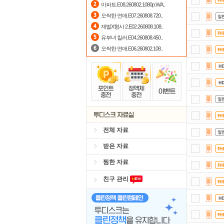
아파트.E08.260802.1080p.WA..
댓글
오싹한 연애.E07.260808.720..
재벌X형사 2.E02.260808.108..
포
유부녀 킬러.E04.260808.450..
오싹한 연애.E06.260802.108..
전체 자료
받은 자료
찜한 자료
친구 관리