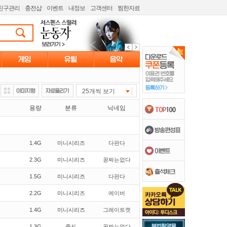
친구관리
l
충전샵
l
이벤트
l
내정보
l
고객센터
l
찜한자료
25개씩 보기
용량
분류
닉네임
1.4G
미니시리즈
다판다
2.3G
미니시리즈
꽁짜는없다
1.5G
미니시리즈
다판다
2.2G
미니시리즈
에이버
1.4G
미니시리즈
그레이트캣
1.3G
중드
꽁짜는없다