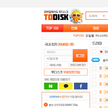
드라마
TOP100
요일별
미니시리
숨어
정
출
요즘
자
드라마
에서
인기
가 가장 많아요!
스마
붉은 진주.E102.260807.720p..