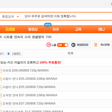
l
통합검색
즈
시트콤
연속극
사극
완결명작
기타
제목
있는 카드 마일리지 조회하고
100% 무료충전!
아파트.E09.260808.720p.WANNA
액제
할인쿠폰 사용방법
안내
사랑이 온다.E05.260808.1080p.WANNA
석체크
이벤트!
매일매일
출석체크!
사랑이 온다.E05.260808.720p.WANNA
 뭐가 재밌지?
고민되면 눌러봐!
투스토리~
오싹한 연애.E07.260808.1080p.WANNA
녀보호기능
으로 가족과 함께 투디스크를 이용하세요~
오싹한 연애.E07.260808.720p.WANNA
트TV
로 투디스크
영화,드라마,예능
보자!
강호야우십년등 .E14.260806.1080p.WANNA