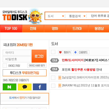
도서
통합검색
만화/도서/이미지
[바로보기] 서비스
포인트
할인쿠폰 사용방법
안내
[남성잡지] 크레이지자이언트 2022년
댓글만 잘써도
무료 포인트
를 드립니
[MAXIM 맥심] 2022년 11월호 
정액제
할인쿠폰 사용방법
안내
자녀보호기능
으로 가족과 함께 투디
도서
에서
인기
가 가장 많아요!
요즘 뭐가 재밌지?
고민되면 눌러봐!