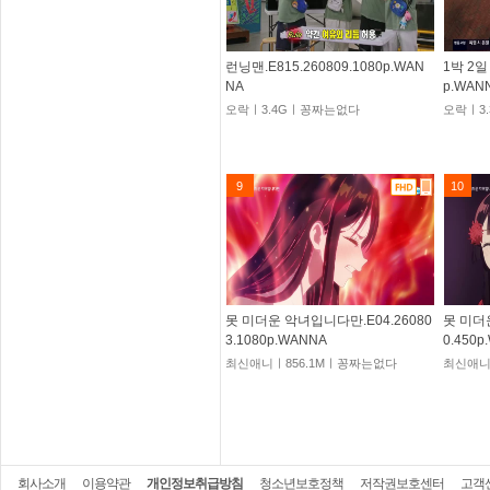
런닝맨.E815.260809.1080p.WAN
1박 2일 
NA
p.WAN
오락ㅣ3.4Gㅣ꽁짜는없다
오락ㅣ3
9
10
못 미더운 악녀입니다만.E04.26080
못 미더
3.1080p.WANNA
0.450
최신애니ㅣ856.1Mㅣ꽁짜는없다
최신애니
회사소개
이용약관
개인정보취급방침
청소년보호정책
저작권보호센터
고객