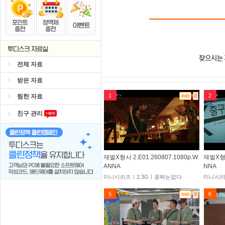
전체 자료
받은 자료
1
2
찜한 자료
친구 관리
재벌X형사 2.E01.260807.1080p.W
재벌X형사
ANNA
NNA
미니시리즈ㅣ2.3Gㅣ꽁짜는없다
미니시리
5
6