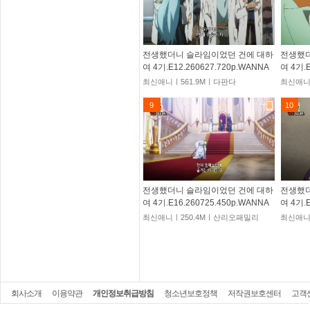
전생했더니 슬라임이었던 건에 대하
전생했더
여 4기.E12.260627.720p.WANNA
여 4기.E
최신애니ㅣ561.9Mㅣ다판다
최신애니
9
10
전생했더니 슬라임이었던 건에 대하
전생했더
여 4기.E16.260725.450p.WANNA
여 4기.E
최신애니ㅣ250.4Mㅣ산리오패밀리
최신애니
회사소개
이용약관
개인정보취급방침
청소년보호정책
저작권보호센터
고객