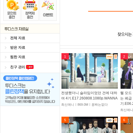
전체 자료
받은 자료
1
2
찜한 자료
친구 관리
전생했더니 슬라임이었던 건에 대하
헬 모드
여 4기.E17.260808.1080p.WANNA
는 폐급
기.E06.
최신애니ㅣ869.0Mㅣ꽁짜는없다
최신애니
5
6