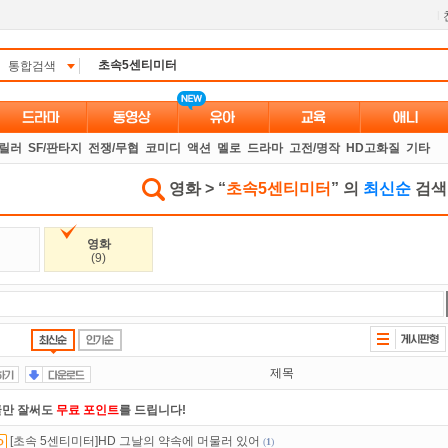
l
통합검색
스릴러
SF/판타지
전쟁/무협
코미디
액션
멜로
드라마
고전/명작
HD고화질
기타
영화 > “
초속5센티미터
” 의
최신순
검색
영화
(9)
제목
만 잘써도
무료 포인트
를 드립니다!
[초속 5센티미터]HD 그날의 약속에 머물러 있어
(
1
)
 뭐가 재밌지?
고민되면 눌러봐!
투스토리~