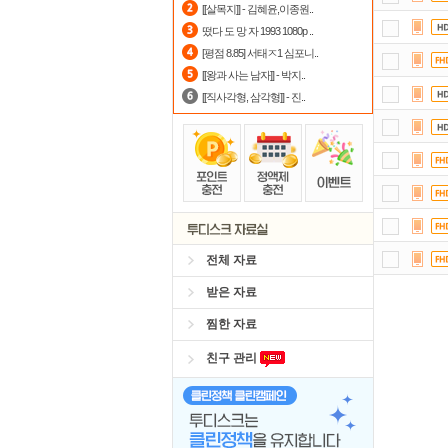
[[살목지]] - 김혜윤,이종원..
떴다 도 망 자 1993 1080p ..
출
[평점 8.85] 서태ㅈ1 심포니..
포
[[왕과 사는 남자]] - 박지..
[[직사각형, 삼각형]] - 진..
정
스마
자
숨어
전체 자료
받은 자료
찜한 자료
친구 관리