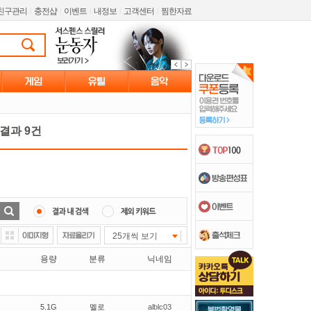
친구관리
l
충전샵
l
이벤트
l
내정보
l
고객센터
l
찜한자료
결과 9건
25개씩 보기
용량
분류
닉네임
5.1G
멜로
alblc03