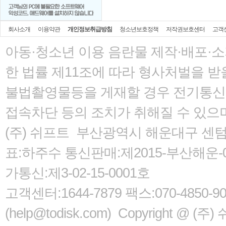
회사소개
이용약관
개인정보취급방침
청소년보호정책
저작권보호센터
고객
아동·청소년 이용 음란물 제작·배포·
한 법률
제11조에 따라 형사처벌을 받을
불법촬영물등을 게재할 경우 전기통신사
접속차단 등의 조치가 취해질 수 있으
(주) 쉬프트 부산광역시 해운대구 센텀서로
표:하주수 통신판매:제2015-부산해운-05
가통신:제3-02-15-0001호
고객센터:1644-7879 팩스:070-485
(help@todisk.com) Copyright @ (주) 