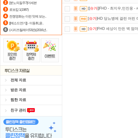
[분노의질주7]더세븐
[[
슈가
]]FHD - 최지우,민진웅 
로보캅 1(1987)
댓글만 잘써도
무료 포인트
를 드립니
전쟁영화는 이런 맛에 보는..
[
슈가
]HD 당뇨병에 걸린 어린
출석체크
이벤트!
매일매일
출석체크
[[메소드연기]] - 이동휘,윤..
[
슈가
]FHD 세상이 만든 벽 엄
(시리즈릴레이53편)(2016년..
자녀보호기능
으로 가족과 함께 투디
정액제
할인쿠폰 사용방법
안내
요즘 뭐가 재밌지?
고민되면 눌러봐!
스마트TV
로 투디스크
영화,드라마,
전체 자료
받은 자료
찜한 자료
친구 관리