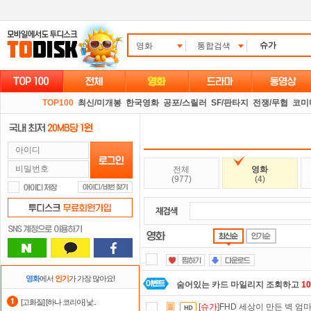
영화
통합검색
TOP100
최신/미개봉
한국영화
공포/스릴러
SF/판타지
전쟁/무협
코미
전체
영화
(977)
(4)
영화
에서
인기
가 가장 많아요!
숨어있는 카드 마일리지 조회하고
1
[고화질] [하나 코리아] 낯..
[
슈가
]FHD 세상이 만든 벽 엄
포인트
할인쿠폰 사용방법
안내