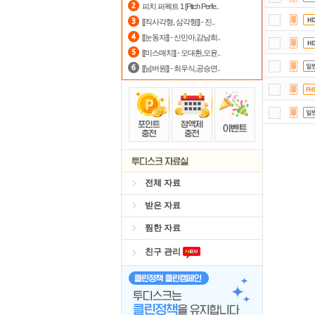
피치 퍼펙트 1 [Pitch Perfe..
[[직사각형, 삼각형]] - 진..
포
[[눈동자]] - 신민아,감남희..
정
[[미스매치]] - 오대환,오윤..
[[넘버원]] - 최우식,공승연..
댓글
자
출
요즘
전체 자료
받은 자료
찜한 자료
친구 관리