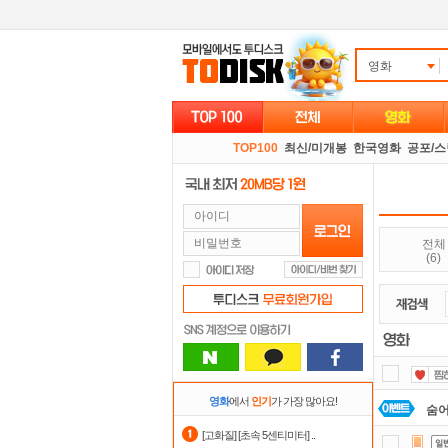
영화
TOP100
최신/미개봉
한국영화
공포/
전체
(6)
영화
에서
인기
가 가장 많아요!
숨어
[고화질] [초속 5센티미터] ..
스마