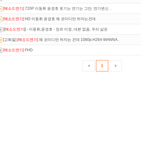
[
메소드연기
] 720P 이동휘 윤경호 웃기는 연기는 그만, 연기변신 ..
인트
할인쿠폰 사용방법
안내
[
메소드연기
] HD 이동휘 윤경호 왜 코미디만 하자는건데
액제
할인쿠폰 사용방법
안내
[[
메소드연기
]] - 이동휘,윤경호 - 장르 미정, 대본 없음, 우리 삶은
만 잘써도
무료 포인트
를 드립니다!
[고화질] [
메소드연기
] 왜 코미디만 하자는 건데 1080p.H264-WANNA..
녀보호기능
으로 가족과 함께 투디스크를 이용하세요~
[
메소드연기
] FHD
석체크
이벤트!
매일매일
출석체크!
1
 뭐가 재밌지?
고민되면 눌러봐!
투스토리~