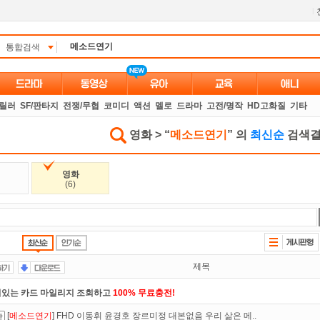
l
통합검색
스릴러
SF/판타지
전쟁/무협
코미디
액션
멜로
드라마
고전/명작
HD고화질
기타
영화 > “
메소드연기
” 의
최신순
검색결
영화
(6)
제목
있는 카드 마일리지 조회하고
100% 무료충전!
[
메소드연기
] FHD 이동휘 윤경호 장르미정 대본없음 우리 삶은 메..
트TV
로 투디스크
영화,드라마,예능
보자!