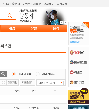
친구관리
l
충전샵
l
이벤트
l
내정보
l
고객센터
l
찜한자료
과 6건
25개씩 보기
용량
분류
닉네임
4.0G
한국영화
kta01