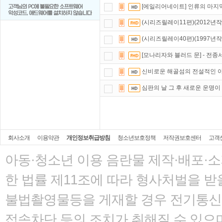
[에일리어네이트] 인류의 마지
(시리즈릴레이11편)(2012년
(시리즈릴레이40편)(1997년
[모나리자와 블러드 문] - 전종서
신비로운 해골섬의 전설적인 야수 
심판의 날 그 후 새로운 운명이 격
회사소개
이용약관
개인정보취급방침
청소년보호정책
저작권보호센터
고객
아동·청소년 이용 음란물 제작·배포·
한 법률
제11조에 따라 형사처벌을 받을
불법촬영물등을 게재할 경우 전기통신사
접속차단 등의 조치가 취해질 수 있으