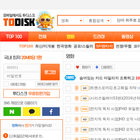
영화
통합검색
TOP100
최신/미개봉
한국영화
공포/스릴러
SF/판타지
전쟁/무협
코
숨어있는 카드 마일리지 조회하고
1
[트랜스포머1] 초고화질 자막
(
1
출석체크
이벤트!
매일매일
출석체크
(시리즈릴레이53편)(2016년작
정액제
할인쿠폰 사용방법
안내
[전지적 독자 시점]FHD 유일한
스마트TV
로 투디스크
영화,드라마,
[전지적 독자 시점]HD 오직 
자녀보호기능
으로 가족과 함께 투디
영화
에서
인기
가 가장 많아요!
[전지적 독자 시점]HD 오직 
포인트
할인쿠폰 사용방법
안내
[고화질] [군체] 새로운 진..
[전지적 독자 시점]FHD 10년