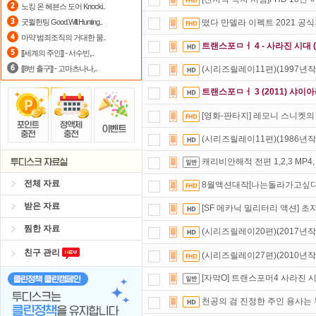
노킹 온 헤븐스 도어 Knocki..
요즘 뭐가 재밌지?
고민되면 눌러봐!
굿윌헌팅 Good.Will.Hunting..
떴다 만델라 이펙트 2021 공
마약 범죄조직의 거대한 뭄..
댓글만 잘써도
무료 포인트
를 드립니
트랜스포ㅁㅓ 4 - 사라진 시대 
[[세계의 주인]] - 서수빈,..
[[8번 출구]] - 고마츠나나,..
(시리즈릴레이11편)(1997년
트랜스포ㅁㅓ 3 (2011) 샤이
[영화-판타지] 레모니 스니켓의 위험
(시리즈릴레이11편)(1986년
캐리비안해적 전편 1,2,3 MP4
전체 자료
8월액션대작[나는돌라가고싶다
받은 자료
[SF 메카닉 밀리터리 액션] 
찜한 자료
(시리즈릴레이20편)(2017년작
친구 관리
(시리즈릴레이27편)(2010년
[자막O] 트랜스포머4 사라진 시대
천공의 검 진정한 주인 용사는 누