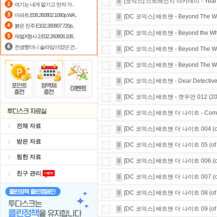
[코믹스] 스트레인지 아카데미 - Year O
여기는 내게 맡기고 먼저 가..
출석체크
이벤트!
매일매일
출석체크
아파트.E08.260802.1080p.WA..
[DC 코믹스] 배트맨 - Beyond The White
붉은 진주.E102.260807.720p..
스마트TV
로 투디스크
영화,드라마,
[DC 코믹스] 배트맨 - Beyond the White 
재벌X형사 2.E02.260808.108..
숨어있는 카드 마일리지 조회하고
1
전생했더니 슬라임이었던 건..
[DC 코믹스] 배트맨 - Beyond The White
[DC 코믹스] 배트맨 - Beyond The White
[DC 코믹스] 배트맨 - Dear Detective 00
[DC 코믹스] 배트맨 - 캣우먼 012 (2022) 
[DC 코믹스] 배트맨 더 나이트 - Compendi
전체 자료
[DC 코믹스] 배트맨 더 나이트 004 (of 10)
받은 자료
[DC 코믹스] 배트맨 더 나이트 05 (of 10) 
찜한 자료
[DC 코믹스] 배트맨 더 나이트 006 (of 10)
친구 관리
[DC 코믹스] 배트맨 더 나이트 007 (of 10)
[DC 코믹스] 배트맨 더 나이트 08 (of 10) 
[DC 코믹스] 배트맨 더 나이트 09 (of 10) 