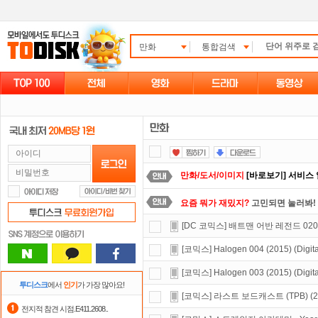
만화
통합검색
만화/도서/이미지
[바로보기] 서비스
요즘 뭐가 재밌지?
고민되면 눌러봐!
[DC 코믹스] 배트맨 어반 레전드 020 (202
댓글만 잘써도
무료 포인트
를 드립니
[코믹스] Halogen 004 (2015) (Digita
포인트
할인쿠폰 사용방법
안내
[코믹스] Halogen 003 (2015) (Digita
자녀보호기능
으로 가족과 함께 투디
투디스크
에서
인기
가 가장 많아요!
[코믹스] 라스트 보드캐스트 (TPB) (2
정액제
할인쿠폰 사용방법
안내
전지적 참견 시점.E411.2608..