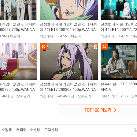
슬라임이었던 건에 대하
전생했더니 슬라임이었던 건에 대하
전생했더니 슬라임이었
260627.720p.WANNA
여 4기.E13.260704.720p.WANNA
여 4기.E14.260711.7
1.9Mㅣ다판다
최신애니ㅣ564.5Mㅣ다판다
최신애니ㅣ564.1Mㅣ다
10
11
슬라임이었던 건에 대하
전생했더니 슬라임이었던 건에 대하
유부녀 킬러.E03.26080
260725.450p.WANNA
여 4기.E17.260808.450p.WANNA
ANNA
0.4Mㅣ산리오패밀리
최신애니ㅣ248.4Mㅣ산리오패밀리
미니시리즈ㅣ2.3Gㅣ꽁
보호정책
저작권보호센터
고객센터