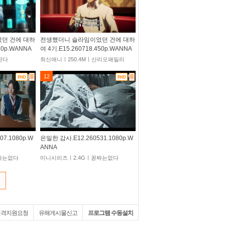
던 건에 대하
전생했더니 슬라임이었던 건에 대하
20p.WANNA
여 4기.E15.260718.450p.WANNA
판다
최신애니ㅣ250.4Mㅣ산리오패밀리
12
7.1080p.W
은밀한 감사.E12.260531.1080p.W
ANNA
짜는없다
미니시리즈ㅣ2.4Gㅣ꽁짜는없다
원격지원요청
유해게시물신고
프로그램 수동설치