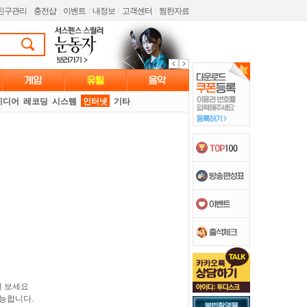
친구관리
l
충전샵
l
이벤트
l
내정보
l
고객센터
l
찜한자료
미디어
레코딩
시스템
인터넷
기타
해 보세요
능합니다.