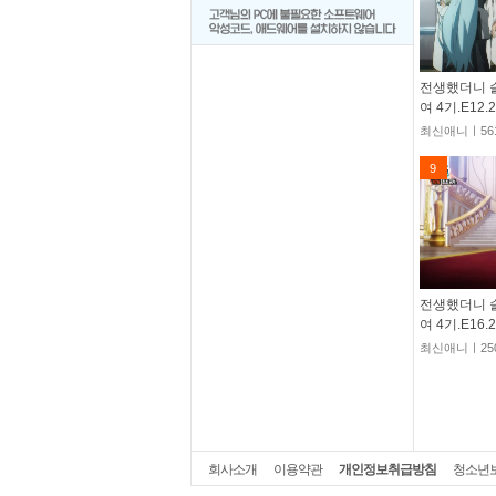
전생했더니 
여 4기.E12.
최신애니ㅣ56
9
전생했더니 
여 4기.E16.
최신애니ㅣ25
회사소개
이용약관
개인정보취급방침
청소년