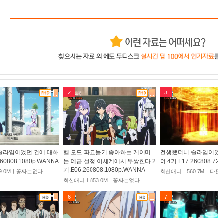
2
3
슬라임이었던 건에 대하
헬 모드 파고들기 좋아하는 게이머
전생했더니 슬라임이었
260808.1080p.WANNA
는 폐급 설정 이세계에서 무쌍한다 2
여 4기.E17.260808.
기.E06.260808.1080p.WANNA
9.0Mㅣ꽁짜는없다
최신애니ㅣ560.7Mㅣ다
최신애니ㅣ853.0Mㅣ꽁짜는없다
6
7