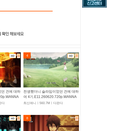
4
던 건에 대하
전생했더니 슬라임이었던 건에 대하
720p.WANNA
여 4기.E11.260620.720p.WANNA
판다
최신애니ㅣ560.7Mㅣ다판다
8