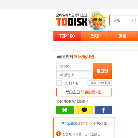
유틸
투디스크
에서
인기
가 가장 많아요!
전생했더니 슬라임이었던 건..