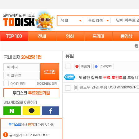
유틸
통합검색
편
댓글만 잘써도
무료 포인트
를 드립니
윈도우 간편 부팅 USB windows7P
스마트TV
로 투디스크
영화,드라마,
자녀보호기능
으로 가족과 함께 투디
요즘 뭐가 재밌지?
고민되면 눌러봐!
숨어있는 카드 마일리지 조회하고
1
투디스크
에서
인기
가 가장 많아요!
포인트
할인쿠폰 사용방법
안내
유녀전기 2.E01.260709.1080..