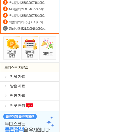
유녀전기 2.E02.260716.1080..
정액제
할인쿠폰 사용방법
안내
유녀전기 2.E03.260723.720p..
유녀전기 2.E04.260730.1080..
출석체크
이벤트!
매일매일
출석체크
책벌레의 하극상 사서가 되..
금심사옥.E21.210916.1080p-..
전체 자료
받은 자료
찜한 자료
친구 관리