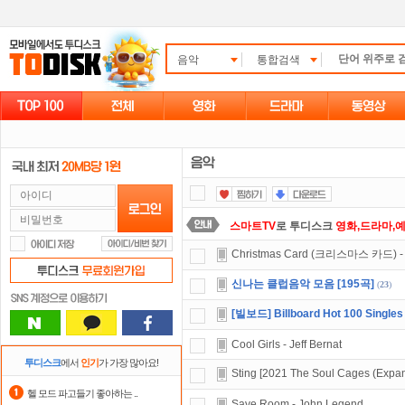
음악
통합검색
스마트TV
로 투디스크
영화,드라마,
Christmas Card (크리스마스 카드)
숨어있는 카드 마일리지 조회하고
1
신나는 클럽음악 모음 [195곡]
(
23
)
자녀보호기능
으로 가족과 함께 투디
[빌보드] Billboard Hot 100 Singles
댓글만 잘써도
무료 포인트
를 드립니
Cool Girls - Jeff Bernat
정액제
할인쿠폰 사용방법
안내
투디스크
에서
인기
가 가장 많아요!
Sting [2021 The Soul Cages (Expan
요즘 뭐가 재밌지?
고민되면 눌러봐!
헬 모드 파고들기 좋아하는 ..
Save Room - John Legend