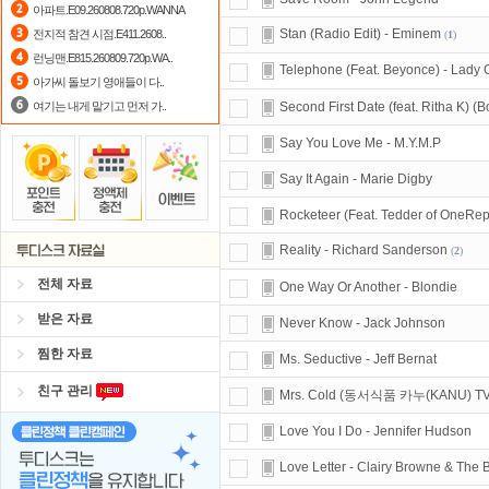
아파트.E09.260808.720p.WANNA
포인트
할인쿠폰 사용방법
안내
Stan (Radio Edit) - Eminem
전지적 참견 시점.E411.2608..
(
1
)
런닝맨.E815.260809.720p.WA..
출석체크
이벤트!
매일매일
출석체크
Telephone (Feat. Beyonce) - Lady
아가씨 돌보기 영애들이 다..
여기는 내게 맡기고 먼저 가..
Second First Date (feat. Ritha K) (B
Say You Love Me - M.Y.M.P
Say It Again - Marie Digby
Rocketeer (Feat. Tedder of OneRep
Reality - Richard Sanderson
(
2
)
전체 자료
One Way Or Another - Blondie
받은 자료
Never Know - Jack Johnson
찜한 자료
Ms. Seductive - Jeff Bernat
친구 관리
Mrs. Cold (동서식품 카누(KANU) TV 
Love You I Do - Jennifer Hudson
Love Letter - Clairy Browne & The 