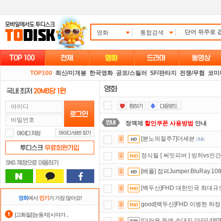
영화
통합검색
TOP100
최신/미개봉
한국영화
공포/스릴러
SF/판타지
전쟁/무협
코미
정액제
할인쿠폰 사용방법
안내
[분노의질주7]더세븐
(
14
)
숨어있는 카드 마일리지 조회하고
1
정식릴 [ 써밋피버 ] 빙하vs
스마트TV
로 투디스크
영화,드라마,
[베폴] 점퍼Jumper.BluRay.10
요즘 뭐가 재밌지?
고민되면 눌러봐!
[백두산]FHD 대한민국 최대규
댓글만 잘써도
무료 포인트
를 드립니
영화
에서
인기
가 가장 많아요!
good[백두산]FHD 이병헌 
포인트
할인쿠폰 사용방법
안내
[고화질] [눈동자] 시야가 ..
[더러운 돈에 손대지 마라] 48