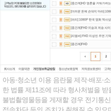
[중간계]HD 영혼을 거둬가려
[더러운 돈에 손대지 마라] 10
[쉬리] 1080P 한국 영화 역
[중간계]FHD 이승과 저승 사이
[리멤버] FHD 이성민 주연 
[중간계]FHD
1
2
회사소개
이용약관
개인정보취급방침
청소년보호정책
저작권보호센터
고객
아동·청소년 이용 음란물 제작·배포·
한 법률
제11조에 따라 형사처벌을 받을
불법촬영물등을 게재할 경우 전기통신사
접속차단 등의 조치가 취해질 수 있으