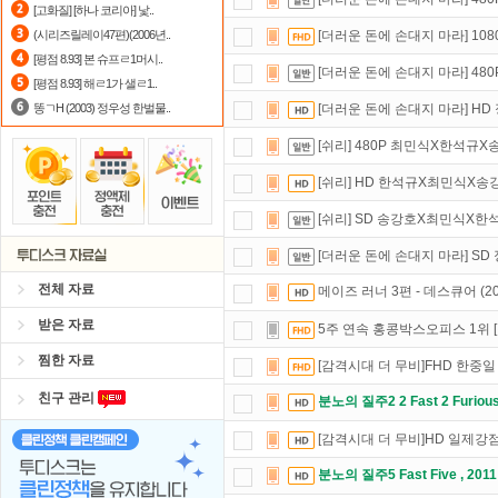
[고화질] [하나 코리아] 낯..
출석체크
이벤트!
매일매일
출석체크
(시리즈릴레이47편)(2006년..
[더러운 돈에 손대지 마라] 10
[평점 8.93] 본 슈프ㄹ1머시..
자녀보호기능
으로 가족과 함께 투디
[더러운 돈에 손대지 마라] 48
[평점 8.93] 해ㄹ1가 샐ㄹ1..
똥ㄱH (2003) 정우성 한벌물..
[더러운 돈에 손대지 마라] HD
[쉬리] 480P 최민식X한석규X
[쉬리] HD 한석규X최민식X송
[쉬리] SD 송강호X최민식X한
[더러운 돈에 손대지 마라] SD 
전체 자료
메이즈 러너 3편 - 데스큐어 (20
받은 자료
5주 연속 홍콩박스오피스 1위 [
찜한 자료
[감격시대 더 무비]FHD 한중
친구 관리
분노의 질주2 2 Fast 2 Furious
[감격시대 더 무비]HD 일제
분노의 질주5 Fast Five , 2011