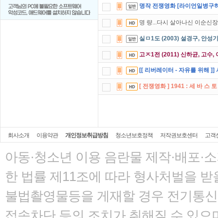
명작 전쟁영화 [라이언일병구하
명 량...다시 살아나신 이순신
실ㅁ1도 (2003) 설경구, 안
고ㅈ1전 (2011) 신하균, 고수,
[[ 리버레이터 - 자유를 위해 
[ 전쟁영화 ] 1941 : 세 바 스 
회사소개
이용약관
개인정보취급방침
청소년보호정책
저작권보호센터
고객
아동·청소년 이용 음란물 제작·배포·
한 법률
제11조에 따라 형사처벌을 받을
불법촬영물등을 게재할 경우 전기통신사
접속차단 등의 조치가 취해질 수 있으