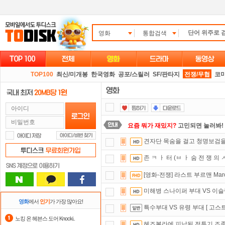
영화
통합검색
TOP100
최신/미개봉
한국영화
공포/스릴러
SF/판타지
전쟁/무협
코
요즘 뭐가 재밌지?
고민되면 눌러봐!
견자단 목숨을 걸고 청명보검을 지켜
스마트TV
로 투디스크
영화,드라마,
존 ㅋ ㅏ 터 (ㅂ ㅏ 숨 전 쟁 의 ㅅ
자녀보호기능
으로 가족과 함께 투디
[영화-전쟁] 라스트 부르맨 March.Or
댓글만 잘써도
무료 포인트
를 드립니
미해병 스나이퍼 부대 VS 이슬람국
정액제
할인쿠폰 사용방법
안내
영화
에서
인기
가 가장 많아요!
특수부대 VS 유령 부대 [ 고스트
숨어있는 카드 마일리지 조회하고
1
노킹 온 헤븐스 도어 Knocki..
헤즈볼라에 피납된 전투기 조종사 