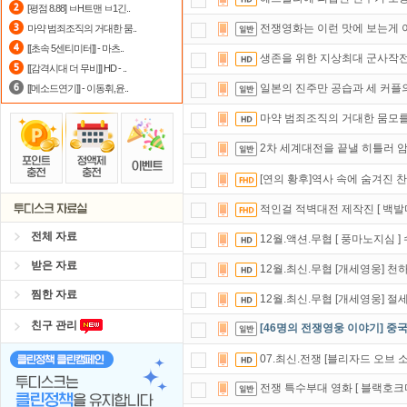
[평점 8.88] ㅂH트맨 ㅂ1긴..
포인트
할인쿠폰 사용방법
안내
전쟁영화는 이런 맛에 보는게 아닌가
마약 범죄조직의 거대한 뭄..
[[초속 5센티미터]] - 마츠..
출석체크
이벤트!
매일매일
출석체크
생존을 위한 지상최대 군사작전이
[[감격시대 더 무비]] HD - ..
일본의 진주만 공습과 세 커플의 운
[[메소드연기]] - 이동휘,윤..
마약 범죄조직의 거대한 뭄모를 밝
2차 세계대전을 끝낼 히틀러 암살 
[연의 황후]역사 속에 숨겨진 
적인걸 적벽대전 제작진 [ 백발마
전체 자료
12월.액션.무협 [ 풍마노지심 
받은 자료
12월.최신.무협 [개세영웅] 천
찜한 자료
12월.최신.무협 [개세영웅] 
친구 관리
[46명의 전쟁영웅 이야기] 중
07.최신.전쟁 [블리자드 오브 
전쟁 특수부대 영화 [ 블랙호크