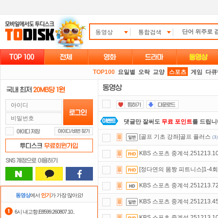
동영상
통합검색
TOP100
요일별
오락
교양
스포츠
게임
다큐
댓글만 잘써도
무료 포인트
를 드립니
[골프 기초 강좌]골프 플러스
(
3
)
스마트TV
로 투디스크
영화,드라마,
KBS 스포츠 중계석.251213.10
자녀보호기능
으로 가족과 함께 투디
[정다연의 몸짱 피트니스]1-4회
요즘 뭐가 재밌지?
고민되면 눌러봐!
KBS 스포츠 중계석.251213.72
정액제
할인쿠폰 사용방법
안내
동영상
에서
인기
가 가장 많아요!
KBS 스포츠 중계석.251213.45
숨어있는 카드 마일리지 조회하고
1
6시 내고향.E8599.260807.10..
KBS 스포츠 중계석.251213.10