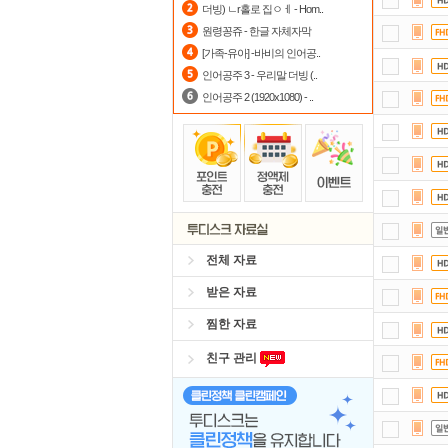
더빙) ㄴr홀로 집ㅇㅔ - Hom..
출
원령꽁쥬 - 한글 자체자막
[가족-유아] -바비의 인어공..
요즘
인어공주 3 - 우리말 더빙 (..
인어공주 2 (1920x1080) - ..
전체 자료
받은 자료
찜한 자료
친구 관리