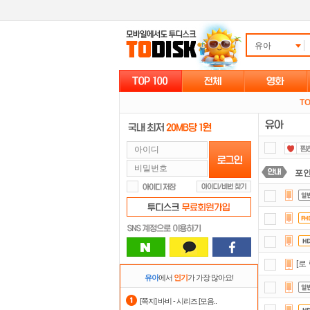
유아
TO
포
댓글
스마
자
[로
정
유아
에서
인기
가 가장 많아요!
숨어
[쪽지] 바비 - 시리즈 [모음..