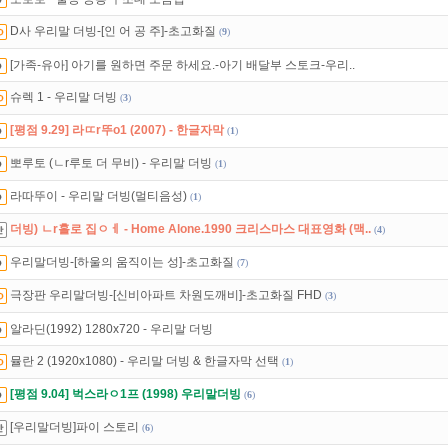
석체크
이벤트!
매일매일
출석체크!
D사 우리말 더빙-[인 어 공 주]-초고화질
(
9
)
 뭐가 재밌지?
고민되면 눌러봐!
투스토리~
[가족-유아] 아기를 원하면 주문 하세요.-아기 배달부 스토크-우리..
슈렉 1 - 우리말 더빙
(
3
)
[평점 9.29] 라ㄸr뚜o1 (2007) - 한글자막
(
1
)
뽀루토 (ㄴr루토 더 무비) - 우리말 더빙
(
1
)
라따뚜이 - 우리말 더빙(멀티음성)
(
1
)
더빙) ㄴr홀로 집ㅇㅔ - Home Alone.1990 크리스마스 대표영화 (맥..
(
4
)
우리말더빙-[하울의 움직이는 성]-초고화질
(
7
)
극장판 우리말더빙-[신비아파트 차원도깨비]-초고화질 FHD
(
3
)
알라딘(1992) 1280x720 - 우리말 더빙
뮬란 2 (1920x1080) - 우리말 더빙 & 한글자막 선택
(
1
)
[평점 9.04] 벅스라ㅇ1프 (1998) 우리말더빙
(
6
)
[우리말더빙]파이 스토리
(
6
)