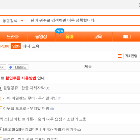
l
통합검색
P100
영화
애니
교육
제목
인트
할인쿠폰 사용방법
안내
원령꽁쥬 - 한글 자체자막
(
1
)
만 잘써도
무료 포인트
를 드립니다!
라바 아일랜드 무비 - 우리말더빙
(
3
)
트TV
로 투디스크
영화,드라마,예능
보자!
이웃집 토토로 - 우리말 더빙
(
8
)
녀보호기능
으로 가족과 함께 투디스크를 이용하세요~
 렉 스] 신비한 트러플라 숲의 나무 요정과 소년의 모험
액제
할인쿠폰 사용방법
안내
[초고화질][우리말더빙] 바비와 마법의 페가수스
있는 카드 마일리지 조회하고
100% 무료충전!
뽀로로 - 출동 공룡 구조대 모음집