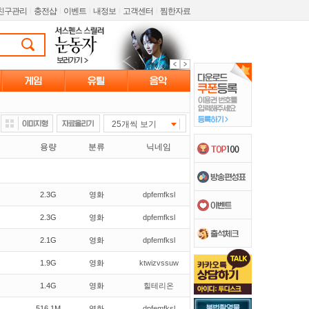
친구관리
l
충전샵
l
이벤트
l
내정보
l
고객센터
l
찜한자료
25개씩 보기
용량
분류
닉네임
2.3G
영화
dpfemfksl
2.3G
영화
dpfemfksl
2.1G
영화
dpfemfksl
1.9G
영화
ktwizvssuw
1.4G
영화
힐테리온
516.1M
영화
dpfemfksl