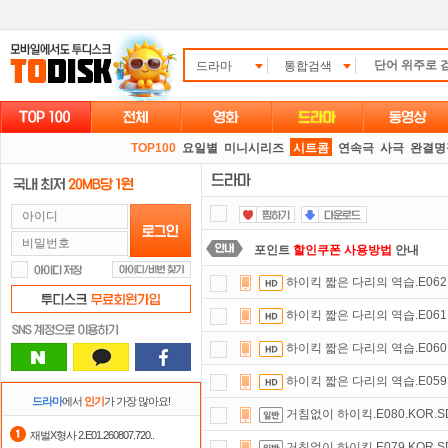
드라마
통합검색
TOP100
요일별
미니시리즈
시트콤
연속극
사극
완결명
포인트
할인쿠폰 사용방법
안내
하이킥 짧은 다리의 역습.E062.11
댓글만 잘써도
무료 포인트
를 드립니
하이킥 짧은 다리의 역습.E061.11
숨어있는 카드 마일리지 조회하고
1
하이킥 짧은 다리의 역습.E060.11
요즘 뭐가 재밌지?
고민되면 눌러봐!
하이킥 짧은 다리의 역습.E059.11
출석체크
이벤트!
매일매일
출석체크
드라마
에서
인기
가 가장 많아요!
거침없이 하이킥.E080.KOR.SDT
정액제
할인쿠폰 사용방법
안내
재벌X형사 2.E01.260807.720..
거침없이 하이킥.E079.KOR.SDT