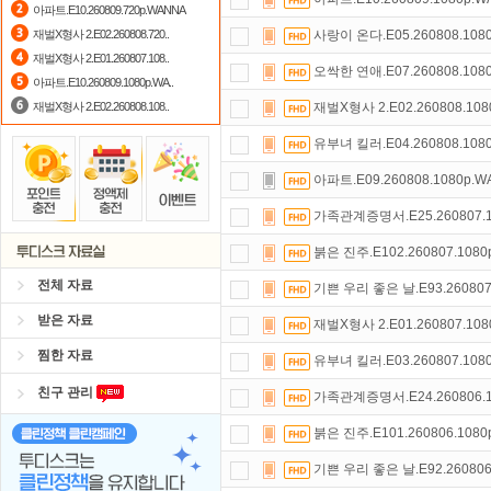
아파트.E10.260809.720p.WANNA
자녀보호기능
으로 가족과 함께 투디
재벌X형사 2.E02.260808.720..
사랑이 온다.E05.260808.108
재벌X형사 2.E01.260807.108..
숨어있는 카드 마일리지 조회하고
1
오싹한 연애.E07.260808.108
아파트.E10.260809.1080p.WA..
재벌X형사 2.E02.260808.108..
재벌X형사 2.E02.260808.10
유부녀 킬러.E04.260808.108
아파트.E09.260808.1080p.
가족관계증명서.E25.260807.1
붉은 진주.E102.260807.108
전체 자료
기쁜 우리 좋은 날.E93.260807
받은 자료
재벌X형사 2.E01.260807.10
찜한 자료
유부녀 킬러.E03.260807.108
친구 관리
가족관계증명서.E24.260806.1
붉은 진주.E101.260806.108
기쁜 우리 좋은 날.E92.260806