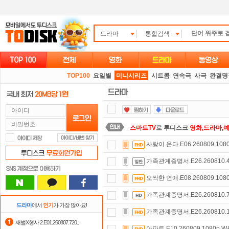
드라마
통합검색
TOP100
요일별
미니시리즈
시트콤
연속극
사극
완결명
스마트TV
로 투디스크
영화,드라마,
사랑이 온다.E06.260809.108
요즘 뭐가 재밌지?
고민되면 눌러봐!
가족관계증명서.E26.260810.4
포인트
할인쿠폰 사용방법
안내
오싹한 연애.E08.260809.108
출석체크
이벤트!
매일매일
출석체크
가족관계증명서.E26.260810.7
정액제
할인쿠폰 사용방법
안내
드라마
에서
인기
가 가장 많아요!
가족관계증명서.E26.260810.1
댓글만 잘써도
무료 포인트
를 드립니
재벌X형사 2.E01.260807.720..
아파트.E10.260809.1080p.