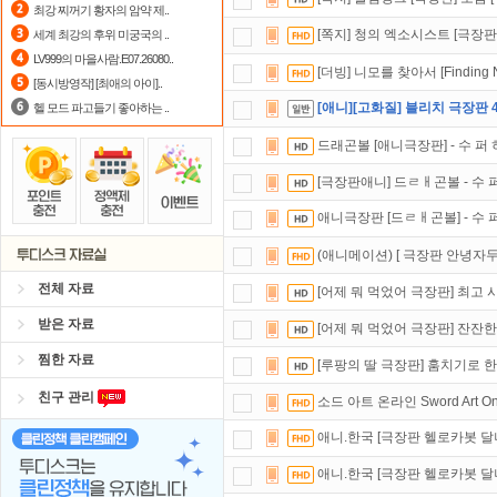
최강 찌꺼기 황자의 암약 제..
숨어있는 카드 마일리지 조회하고
1
[쪽지] 청의 엑소시스트 [극장판
세계 최강의 후위 미궁국의 ..
LV999의 마을사람.E07.26080..
포인트
할인쿠폰 사용방법
안내
[더빙] 니모를 찾아서 [Finding N
[동시방영작] [최애의 아이]..
[애니][고화질] 블리치 극장판 
헬 모드 파고들기 좋아하는 ..
드래곤볼 [애니극장판] - 수 퍼 
[극장판애니] 드ㄹㅐ곤볼 - 수 
애니극장판 [드ㄹㅐ곤볼] - 수 
(애니메이션) [ 극장판 안녕자두
전체 자료
[어제 뭐 먹었어 극장판] 최고
받은 자료
[어제 뭐 먹었어 극장판] 잔잔
찜한 자료
[루팡의 딸 극장판] 훔치기로 한
친구 관리
소드 아트 온라인 Sword Art Onlin
애니.한국 [극장판 헬로카봇 달
애니.한국 [극장판 헬로카봇 달