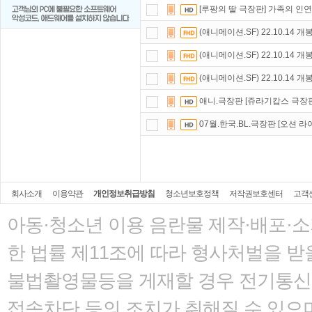
[루팡의 딸 극장판] 가족의 인연
(애니메이션.SF) 22.10.14 개
(애니메이션.SF) 22.10.14 개
(애니메이션.SF) 22.10.14 개
애니.극장판 [쥬라기캅스 극장
07월.한국.BL.극장판 [오션 라이크 
회사소개
이용약관
개인정보취급방침
청소년보호정책
저작권보호센터
고객
아동·청소년 이용 음란물 제작·배포·
한 법률
제11조에 따라 형사처벌을 받을
불법촬영물등을 게재할 경우 전기통신사
접속차단 등의 조치가 취해질 수 있으