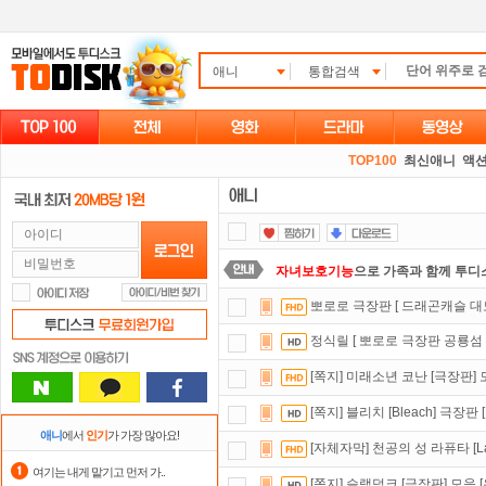
애니
통합검색
TOP100
최신애니
액션
자녀보호기능
으로 가족과 함께 투디
뽀로로 극장판 [ 드래곤캐슬 대
출석체크
이벤트!
매일매일
출석체크
정식릴 [ 뽀로로 극장판 공룡섬
스마트TV
로 투디스크
영화,드라마,
[쪽지] 미래소년 코난 [극장판] 
정액제
할인쿠폰 사용방법
안내
[쪽지] 블리치 [Bleach] 극장판
댓글만 잘써도
무료 포인트
를 드립니
애니
에서
인기
가 가장 많아요!
[자체자막] 천공의 성 라퓨타 [Laputa
요즘 뭐가 재밌지?
고민되면 눌러봐!
여기는 내게 맡기고 먼저 가..
[쪽지] 슬램덩크 [극장판] 모음 [