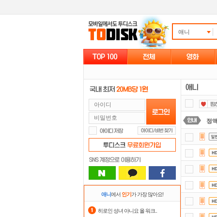
애니
정
댓글
스마
자
포
애니
에서
인기
가 가장 많아요!
요즘
히로인 성녀 아니요 올 워크..