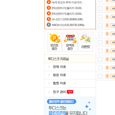
세계 최강의 후위 미궁국의 ..
숨어
[액션/판타지] 블리치 151화..
[액션/판타지] 블리치 101화..
출
유녀전기 2.E05.260806.1080..
MAO(마오).E16.260730.1080p..
전체 자료
받은 자료
찜한 자료
친구 관리