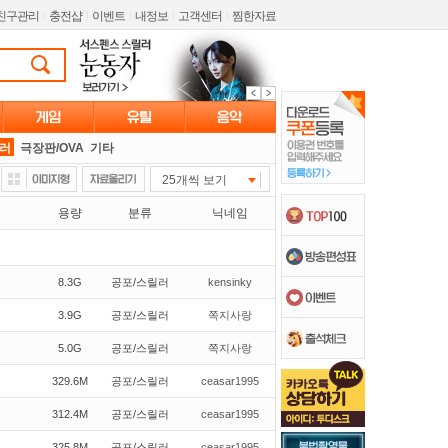
친구관리
l
충전샵
l
이벤트
l
내정보
l
고객센터
l
찜한자료
릴러
극장판/OVA
기타
25개씩 보기
용량
분류
닉네임
8.3G
공포/스릴러
kensinky
3.9G
공포/스릴러
쪽지사랑
5.0G
공포/스릴러
쪽지사랑
329.6M
공포/스릴러
ceasar1995
312.4M
공포/스릴러
ceasar1995
325.8M
공포/스릴러
ceasar1995