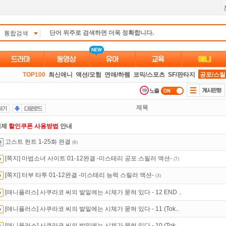
l
통합검색
TOP100
최신애니
액션/모험
연애/하렘
코믹/스포츠
SF/판타지
공포/스
제목
액제
할인쿠폰 사용방법
안내
고스트 헌트 1-25화 완결
(
6
)
만 잘써도
무료 포인트
를 드립니다!
[쪽지] 마법소녀 사이트 01-12완결 -미스테리 공포 스릴러 액션-
(
7
)
트TV
로 투디스크
영화,드라마,예능
보자!
[쪽지] 터부 타투 01-12완결 -미스테리 능력 스릴러 액션-
(
3
)
녀보호기능
으로 가족과 함께 투디스크를 이용하세요~
[애니플러스] 사쿠라코 씨의 발밑에는 시체가 묻혀 있다 - 12 END ..
인트
할인쿠폰 사용방법
안내
[애니플러스] 사쿠라코 씨의 발밑에는 시체가 묻혀 있다 - 11 (Tok..
 뭐가 재밌지?
고민되면 눌러봐!
투스토리~
[애니플러스] 사쿠라코 씨의 발밑에는 시체가 묻혀 있다 - 10 (Tok..