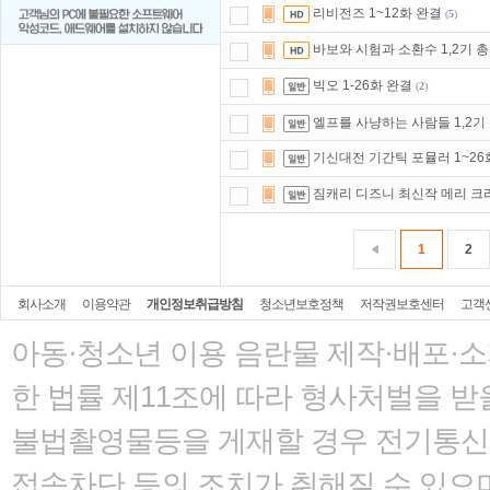
리비전즈 1~12화 완결
(
5
)
바보와 시험과 소환수 1,2기 총
빅오 1-26화 완결
(
2
)
엘프를 사냥하는 사람들 1,2기 
기신대전 기간틱 포뮬러 1~26
짐캐리 디즈니 최신작 메리 크
1
2
회사소개
이용약관
개인정보취급방침
청소년보호정책
저작권보호센터
고객
아동·청소년 이용 음란물 제작·배포·
한 법률
제11조에 따라 형사처벌을 받을
불법촬영물등을 게재할 경우 전기통신사
접속차단 등의 조치가 취해질 수 있으