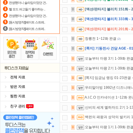
전생했더니 슬라임이었던 건..
스마트TV
로 투디스크
영화,드라마,
[액션/판타지] 블리치 151화 - 
헬 모드 파고들기 좋아하는 ..
전생했더니 슬라임이었던 건..
[액션/판타지] 블리치 333화 - 3
[동시방영작][페이트 스트레..
[동시방영작][페이트 스트레..
[액션/판타지] 블리치 201화 - 
창룡전 1~12화 완결
(
2
)
[쪽지] 기동전사 건담 AGE - 0
오늘부터 마왕 3기 1-39화 완
오늘부터 마왕 2기 1-39화 완
전체 자료
[쪽지] 임금님 랭킹 01-23완결
받은 자료
우리말더빙 1992년 디즈니애니 알
찜한 자료
A.I.C.O 인카네이션 1~12화 
친구 관리
신비의 세계 엘하자드 2기 1-1
백련의 패왕과 성약의 발키리 1
오늘부터 마왕 1기 1-39화 완