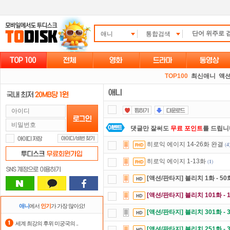
애니
통합검색
TOP100
최신애니
액션
댓글만 잘써도
무료 포인트
를 드립니
정액제
할인쿠폰 사용방법
안내
히로익 에이지 14-26화 완결
(
4
숨어있는 카드 마일리지 조회하고
1
히로익 에이지 1-13화
(
1
)
포인트
할인쿠폰 사용방법
안내
[액션/판타지] 블리치 1화 - 50
요즘 뭐가 재밌지?
고민되면 눌러봐!
[액션/판타지] 블리치 101화 - 
출석체크
이벤트!
매일매일
출석체크
애니
에서
인기
가 가장 많아요!
[액션/판타지] 블리치 301화 - 
자녀보호기능
으로 가족과 함께 투디
세계 최강의 후위 미궁국의 ..
[액션/판타지] 블리치 251화 - 