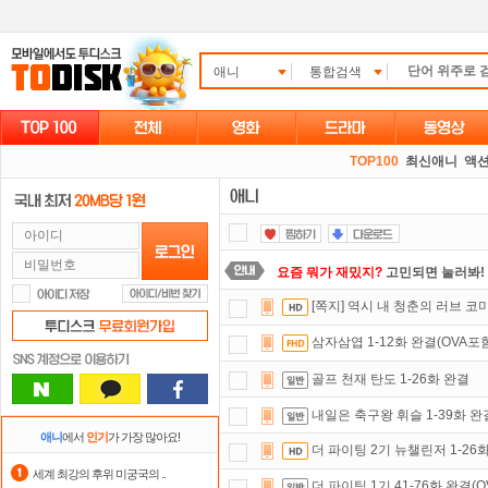
애니
통합검색
TOP100
최신애니
액션
요즘 뭐가 재밌지?
고민되면 눌러봐!
[쪽지] 역시 내 청춘의 러브 코미디
출석체크
이벤트!
매일매일
출석체크
삼자삼엽 1-12화 완결(OVA포
자녀보호기능
으로 가족과 함께 투디
골프 천재 탄도 1-26화 완결
스마트TV
로 투디스크
영화,드라마,
내일은 축구왕 휘슬 1-39화 완
포인트
할인쿠폰 사용방법
안내
애니
에서
인기
가 가장 많아요!
더 파이팅 2기 뉴챌린저 1-26
댓글만 잘써도
무료 포인트
를 드립니
세계 최강의 후위 미궁국의 ..
더 파이팅 1기 41-76화 완결(