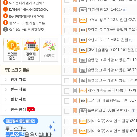
여기는 내게 맡기고 먼저 가..
숨어있는 카드 마일리지 조회하고
1
더 파이팅 1기 1-40화
LV999의 마을사람.E07.26080..
(
6
)
[동시방영작] [최애의 아이]..
정액제
할인쿠폰 사용방법
안내
그것이 성우 1-13화 완결(OVA
헬 모드 파고들기 좋아하는 ..
오렌지 로드(OVA,극장판 모음)
영민 0명 스타트 변경 영주..
오렌지 로드 1~48화 완결
(
5
)
[쪽지] 슬램덩크 001-101완결 
슬램덩크 우리말 더빙판 71-10
슬램덩크 우리말 더빙판 36-7
전체 자료
슬램덩크 우리말 더빙판 1-35
받은 자료
개와 가위는 쓰기 나름 1~12화
찜한 자료
[고전 애니] 슬램덩크 더빙 01 - 
친구 관리
슬램덩크 1~30화 완벽자막
(
1
)
[애니-축구] 자이언트 킬링 (2010) -
[애니-축구] 자이언트 킬링 (2010) -