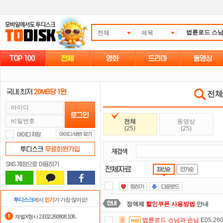
전체
제목
전체 
전체
동영상
(25)
(25)
투디스크
에서
인기
가 가장 많아요!
정액제
할인쿠폰 사용방법
안내
재벌X형사 2.E02.260808.108..
법륜로드
스님과
손님
.E05.26
출석체크
이벤트!
매일매일
출석체크