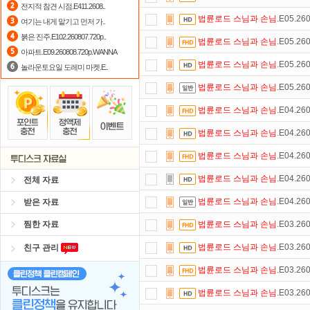
전지적 참견 시점.E411.2608..
법륜로드
스님과
손님
.E05.26
여기는 내게 맡기고 먼저 가..
포인트
할인쿠폰 사용방법
안내
붉은 진주.E102.260807.720p..
법륜로드
스님과
손님
.E05.26
자녀보호기능
으로 가족과 함께 투디
아파트.E09.260808.720p.WANNA
법륜로드
스님과
손님
.E05.26
놀라운토요일 도레미 마켓.E..
요즘 뭐가 재밌지?
고민되면 눌러봐!
법륜로드
스님과
손님
.E05.26
스마트TV
로 투디스크
영화,드라마,
법륜로드
스님과
손님
.E04.26
댓글만 잘써도
무료 포인트
를 드립니
법륜로드
스님과
손님
.E04.26
숨어있는 카드 마일리지 조회하고
1
법륜로드
스님과
손님
.E04.26
법륜로드
스님과
손님
.E04.26
전체 자료
법륜로드
스님과
손님
.E04.26
받은 자료
찜한 자료
법륜로드
스님과
손님
.E03.26
법륜로드
스님과
손님
.E03.26
친구 관리
법륜로드
스님과
손님
.E03.26
법륜로드
스님과
손님
.E03.26