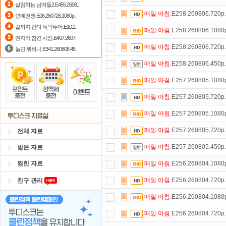
살림하는 남자들2.E455.2608..
매일
아침
.E258.260806.720
연애전쟁.E06.260728.1080p...
출석체크
이벤트!
매일매일
출석체크
끝까지 간다 독박투어.E10.2..
매일
아침
.E258.260806.108
숨어있는 카드 마일리지 조회하고
1
전지적 참견 시점.E407.2607..
매일
아침
.E258.260806.720
놀면 뭐하니.E341.260808.45..
포인트
할인쿠폰 사용방법
안내
매일
아침
.E258.260806.450
자녀보호기능
으로 가족과 함께 투디
매일
아침
.E257.260805.108
스마트TV
로 투디스크
영화,드라마,
매일
아침
.E257.260805.720
정액제
할인쿠폰 사용방법
안내
매일
아침
.E257.260805.108
매일
아침
.E257.260805.720
전체 자료
매일
아침
.E257.260805.450
받은 자료
찜한 자료
매일
아침
.E256.260804.108
매일
아침
.E256.260804.720
친구 관리
매일
아침
.E256.260804.108
매일
아침
.E256.260804.720