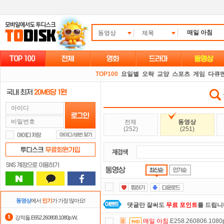
동영상
제목
TOP100
요일별
오락
교양
스포츠
게임
다큐
전체
동영상
(252)
(251)
동영상
에서
인기
가 가장 많아요!
댓글만 잘써도
무료 포인트
를 드립니
강적들.E652.260808.1080p.W..
매일
아침
.E258.260806.108
요즘 뭐가 재밌지?
고민되면 눌러봐!