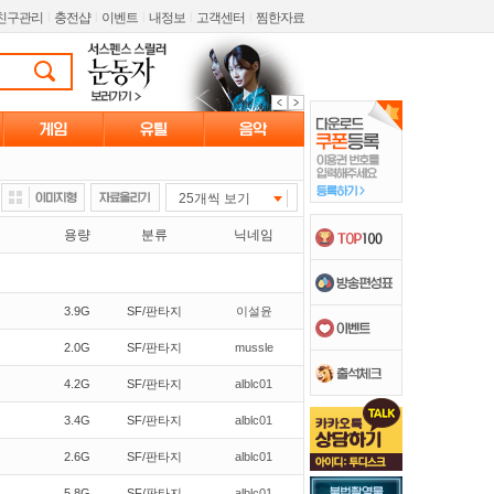
친구관리
l
충전샵
l
이벤트
l
내정보
l
고객센터
l
찜한자료
25개씩 보기
용량
분류
닉네임
3.9G
SF/판타지
이설윤
2.0G
SF/판타지
mussle
4.2G
SF/판타지
alblc01
3.4G
SF/판타지
alblc01
2.6G
SF/판타지
alblc01
5.8G
SF/판타지
alblc01