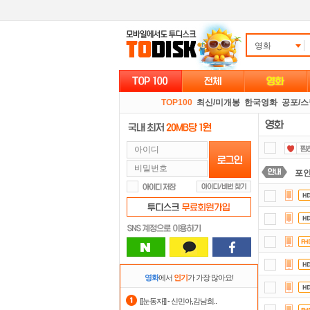
영화
TOP100
최신/미개봉
한국영화
공포/
포
댓글
정
숨어
요즘
영화
에서
인기
가 가장 많아요!
출
[[눈동자]] - 신민아,감남희..