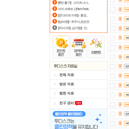
[[8번 출구]] - 고마츠나나,..
스마
피치 퍼펙트 1 [Pitch Perfe..
[[콘크리트 마켓]] - 홍경,..
자
[[넘버원]] - 최우식,공승연..
[[직사각형, 삼각형]] - 진..
전체 자료
받은 자료
찜한 자료
친구 관리