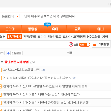
l
통합검색
스릴러
SF/판타지
전쟁/무협
코미디
액션
멜로
드라마
고전/명작
HD고화질
기타
제목
인트
할인쿠폰 사용방법
안내
[트랜스포머1] 초고화질 자막
(
10
)
만 잘써도
무료 포인트
를 드립니다!
(시리즈릴레이53편)(2016년작)(클로버필드2-10번지)
(
1
)
액제
할인쿠폰 사용방법
안내
[전지적 독자 시점]FHD 유일한 독자였던 내가 멸망한 세계에 오게 ..
있는 카드 마일리지 조회하고
100% 무료충전!
[전지적 독자 시점]HD 오직 나만 아는 소설이 현실이 되었다
 뭐가 재밌지?
고민되면 눌러봐!
투스토리~
[전지적 독자 시점]HD 오직 나만이 완주했던 소설 세계에서 평범했..
석체크
이벤트!
매일매일
출석체크!
[전지적 독자 시점]FHD 10년 이상 연재된 소설이 완결된 날 현실이..