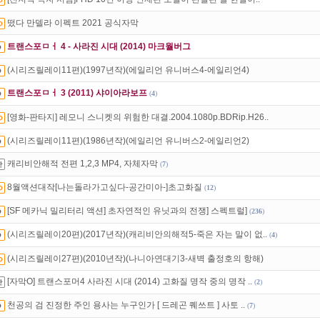
트TV
로 투디스크
영화,드라마,예능
보자!
떴다 만델라 이펙트 2021 공식자막
녀보호기능
으로 가족과 함께 투디스크를 이용하세요~
트랜스포ㅁㅓ 4 - 사라진 시대 (2014) 마크월버그
(시리즈릴레이11편)(1997년작)(에일리언 유니버스4-에일리언4)
트랜스포ㅁㅓ 3 (2011) 샤이아라보프
(
4
)
[영화-판타지] 레모니 스니켓의 위험한 대결.2004.1080p.BDRip.H26..
(시리즈릴레이11편)(1986년작)(에일리언 유니버스2-에일리언2)
캐리비안해적 전편 1,2,3 MP4, 자체자막
(
7
)
8월액션대작[나는돌라가고싶다-공간미아-]초고화질
(
12
)
[SF 메카닉 밀리터리 액션] 초자연적인 유닛과의 전쟁] 스펙트럴]
(
236
)
(시리즈릴레이20편)(2017년작)(캐리비안의해적5-죽은 자는 말이 없..
(
4
)
(시리즈릴레이27편)(2010년작)(나니아연대기3-새벽 출정호의 항해)
[자막O] 트랜스포머4 사라진 시대 (2014) 고화질 명작 중의 명작 ..
(
2
)
천공의 검 진정한 주인 용사는 누구인가 [ 드레곤 퀘쓰트 ] 사토 ..
(
7
)