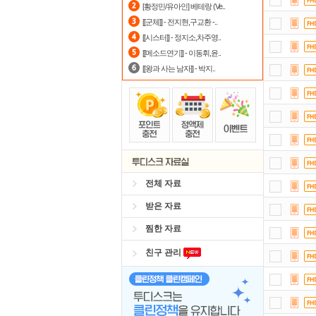
[황정민/유아인] 베테랑 (Ve..
출
[[군체]] - 전지현,구교환 -..
[[시스터]] - 정지소,차주영..
포
[[메소드연기]] - 이동휘,윤..
[[왕과 사는 남자]] - 박지..
전체 자료
받은 자료
찜한 자료
친구 관리