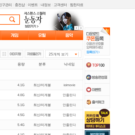
친구관리
l
충전샵
l
이벤트
l
내정보
l
고객센터
l
찜한자료
25개씩 보기
용량
분류
닉네임
4.1G
최신/미개봉
ioimovie
4.0G
최신/미개봉
안졸린다
5.1G
최신/미개봉
안졸린다
4.5G
최신/미개봉
안졸린다
5.4G
최신/미개봉
안졸린다
4.1G
최신/미개봉
안졸린다