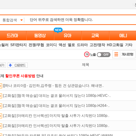
l
통합검색
스릴러
SF/판타지
전쟁/무협
코미디
액션
멜로
드라마
고전/명작
HD고화질
기타
제목
액제
할인쿠폰 사용방법
안내
[[하나 코리아]] - 김민하,김주령 - 힘든 건 상관없습니다. 해내면..
 뭐가 재밌지?
고민되면 눌러봐!
투스토리~
[고화질] [협객 매승설] 대의는 결코 물러서지 않는다 1080p.HEVC-..
만 잘써도
무료 포인트
를 드립니다!
[고화질] [협객 매승설] 대의는 결코 물러서지 않는다 1080p.H264-..
녀보호기능
으로 가족과 함께 투디스크를 이용하세요~
[고화질] [아메리칸 인서렉션] 마지막 탈출 사투가 시작된다 1080p..
트TV
로 투디스크
영화,드라마,예능
보자!
[고화질] [아메리칸 인서렉션] 마지막 탈출 사투가 시작된다 1080p..
있는 카드 마일리지 조회하고
100% 무료충전!
[고화질] [반두안 카르텔 워] 모조리 쓸어 버린다 1080p.HEVC-WANN..