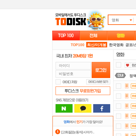
영화
TOP100
최신/미개봉
한국영화
공포/
정
요즘
댓글
자
스마
영화
에서
인기
가 가장 많아요!
숨어
[고화질] [눈동자] 시야가 ..