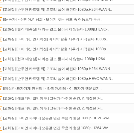
석체크
이벤트!
매일매일
출석체크!
[고화질] [반두안 카르텔 워] 모조리 쓸어 버린다 1080p.H264-WANN..
인트
할인쿠폰 사용방법
안내
[[눈동자]] - 신민아,감남희 - 보이지 않는 공포 속 어둠보다 무서..
[고화질] [협객 매승설] 대의는 결코 물러서지 않는다 1080p.HEVC-..
[고화질] [아메리칸 인서렉션] 마지막 탈출 사투가 시작된다 1080p..
[고화질] [아메리칸 인서렉션] 마지막 탈출 사투가 시작된다 1080p..
[고화질] [협객 매승설] 대의는 결코 물러서지 않는다 1080p.H264-..
[고화질] [반두안 카르텔 워] 모조리 쓸어 버린다 1080p.H264-WANN..
[고화질] [반두안 카르텔 워] 모조리 쓸어 버린다 1080p.HEVC-WANN..
[[이상한 과자가게 전천당]] - 라미란,이레 - 이 과자가 행운일지 ..
[고화질] [애프터번 멸망의 땅] 그림과 마주한 순간, 감춰졌던 거..
[고화질] [애프터번 멸망의 땅] 그림과 마주한 순간, 감춰졌던 거..
[고화질] [아이언 파이터] 모든걸 던진 죽음의 혈전 1080p.HEVC-WA..
[고화질] [아이언 파이터] 모든걸 던진 죽음의 혈전 1080p.H264-WA..