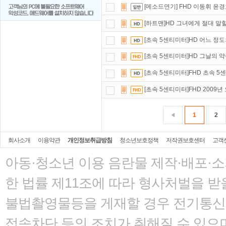
[메소드연기] FHD 이동휘 윤경
[하트맨]HD 그녀에게 절대 말
[초속 5센티미터]HD 어느 정도
[초속 5센티미터]HD 그날의 
[초속 5센티미터]FHD 초속 
[초속 5센티미터]FHD 2009
1
2
회사소개
이용약관
개인정보취급방침
청소년보호정책
저작권보호센터
고객
아동·청소년 이용 음란물 제작·배포·
한 법률
제11조에 따라 형사처벌을 받을
불법촬영물등을 게재할 경우 전기통신사
접속차단 등의 조치가 취해질 수 있으