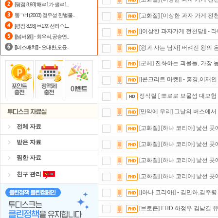
[평점 8.93] 해ㄹ1가 샐ㄹ1..
스마트TV
로 투디스크
영화,드라마,
똥ㄱH (2003) 정우성 한벌물..
[고화질] [이상한 과자 가게 전
[평점 8.93] ㅂ1포 선라ㅇ1..
포인트
할인쿠폰 사용방법
안내
[[이상한 과자가게 전천당]] - 라
[[넘버원]] - 최우식,공승연..
[[미스매치]] - 오대환,오윤..
[왕과 사는 남자] 버려진 왕의
[군체] 진화하는 괴물들, 가장
[[콘크리트 마켓]] - 홍경,이재인
정식릴 [ 뽀로로 보물섬 대모험 
[만약에 우리] 그날의 버스에서
전체 자료
[고화질] [하나 코리아] 낯선 곳에
받은 자료
[고화질] [하나 코리아] 낯선 곳에
찜한 자료
[고화질] [하나 코리아] 낯선 곳에
친구 관리
[고화질] [하나 코리아] 낯선 곳에
[[하나 코리아]] - 김민하,김주령
[브로큰] FHD 하정우 김남길