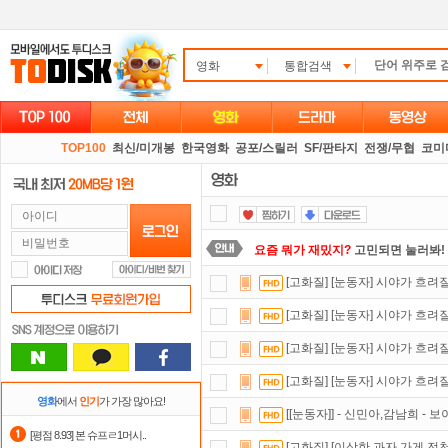
영화
통합검색
TOP100
최신/미개봉
한국영화
공포/스릴러
SF/판타지
전쟁/무협
코미
요즘 뭐가 재밌지?
고민되면 눌러봐!
[고화질] [눈동자] 시야가 흐려
숨어있는 카드 마일리지 조회하고
1
[고화질] [눈동자] 시야가 흐려
자녀보호기능
으로 가족과 함께 투디
[고화질] [눈동자] 시야가 흐려
출석체크
이벤트!
매일매일
출석체크
[고화질] [눈동자] 시야가 흐려
댓글만 잘써도
무료 포인트
를 드립니
영화
에서
인기
가 가장 많아요!
[[눈동자]] - 신민아,감남희 - 
정액제
할인쿠폰 사용방법
안내
[평점 8.93] 본 슈프ㄹ1머시..
[고화질] [이상한 과자 가게 전