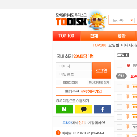
드라마
TOP100
요일별
미니시리
요즘
출
댓글
포
정
드라마
에서
인기
가 가장 많아요!
자
아파트.E01.260711.720p.WANNA