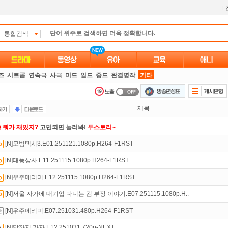
l
통합검색
즈
시트콤
연속극
사극
미드
일드
중드
완결명작
기타
제목
 뭐가 재밌지?
고민되면 눌러봐!
투스토리~
[N]모범택시3.E01.251121.1080p.H264-F1RST
석체크
이벤트!
매일매일
출석체크!
[N]태풍상사.E11.251115.1080p.H264-F1RST
만 잘써도
무료 포인트
를 드립니다!
[N]우주메리미.E12.251115.1080p.H264-F1RST
인트
할인쿠폰 사용방법
안내
[N]서울 자가에 대기업 다니는 김 부장 이야기.E07.251115.1080p.H..
액제
할인쿠폰 사용방법
안내
[N]우주메리미.E07.251031.480p.H264-F1RST
녀보호기능
으로 가족과 함께 투디스크를 이용하세요~
[N]달까지 가자.E12.251031.720p-NEXT