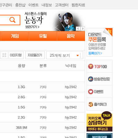
친구관리
l
충전샵
l
이벤트
l
내정보
l
고객센터
l
찜한자료
25개씩 보기
용량
분류
닉네임
1.3G
기타
hjy2942
2.6G
기타
hjy2942
1.5G
기타
hjy2942
2.3G
기타
hjy2942
368.9M
기타
hjy2942
1.5G
기타
hjy2942