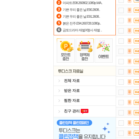
아파트.E08.260802.1080p.WA..
스마
기쁜 우리 좋은 날.E90.2608..
기쁜 우리 좋은 날.E91.2608..
숨어
붉은 진주.E94.260728.1080p..
금토드라마 재벌X형사 재벌 ..
전체 자료
받은 자료
찜한 자료
친구 관리