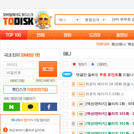
애니
통합검색
TOP100
최신애니
액션
댓글만 잘써도
무료 포인트
를 드립니
히로익 에이지 14-26화 완결
(
4
출석체크
이벤트!
매일매일
출석체크
히로익 에이지 1-13화
(
1
)
자녀보호기능
으로 가족과 함께 투디
[액션/판타지] 블리치 1화 - 50
포인트
할인쿠폰 사용방법
안내
[액션/판타지] 블리치 101화 - 
요즘 뭐가 재밌지?
고민되면 눌러봐!
애니
에서
인기
가 가장 많아요!
[액션/판타지] 블리치 301화 - 
정액제
할인쿠폰 사용방법
안내
최강 찌꺼기 황자의 암약 제..
[액션/판타지] 블리치 251화 - 