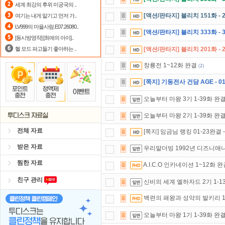
세계 최강의 후위 미궁국의 ..
스마트TV
로 투디스크
영화,드라마,
[액션/판타지] 블리치 151화 - 
여기는 내게 맡기고 먼저 가..
LV999의 마을사람.E07.26080..
숨어있는 카드 마일리지 조회하고
1
[액션/판타지] 블리치 333화 - 3
[동시방영작] [최애의 아이]..
헬 모드 파고들기 좋아하는 ..
[액션/판타지] 블리치 201화 - 
창룡전 1~12화 완결
(
2
)
[쪽지] 기동전사 건담 AGE - 0
오늘부터 마왕 3기 1-39화 완
오늘부터 마왕 2기 1-39화 완
전체 자료
[쪽지] 임금님 랭킹 01-23완결
받은 자료
우리말더빙 1992년 디즈니애니 알
찜한 자료
A.I.C.O 인카네이션 1~12화 
친구 관리
신비의 세계 엘하자드 2기 1-1
백련의 패왕과 성약의 발키리 1
오늘부터 마왕 1기 1-39화 완