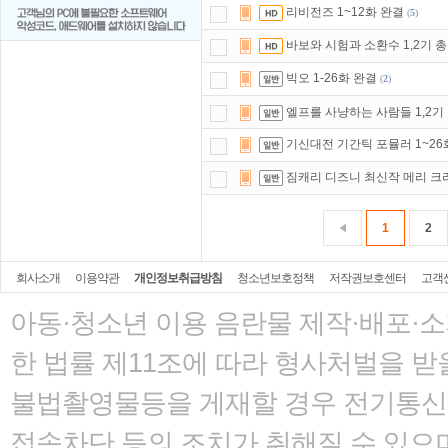
리비전즈 1~12화 완결
(
5
)
바보와 시험과 소환수 1,2기 총
빅오 1-26화 완결
(
2
)
엘프를 사냥하는 사람들 1,2기 
기신대전 기간틱 포뮬러 1~26
짐캐리 디즈니 최신작 메리 크
1
2
회사소개
이용약관
개인정보취급방침
청소년보호정책
저작권보호센터
고객
아동·청소년 이용 음란물 제작·배포·
한 법률
제11조에 따라 형사처벌을 받을
불법촬영물등을 게재할 경우 전기통신사
접속차단 등의 조치가 취해질 수 있으