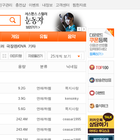
친구관리
l
충전샵
l
이벤트
l
내정보
l
고객센터
l
찜한자료
릴러
극장판/OVA
기타
25개씩 보기
용량
분류
닉네임
9.2G
연애/하렘
쪽지사랑
3.9G
연애/하렘
kensinky
5.6G
연애/하렘
쪽지사랑
242.4M
연애/하렘
ceasar1995
243.4M
연애/하렘
ceasar1995
239.1M
연애/하렘
ceasar1995