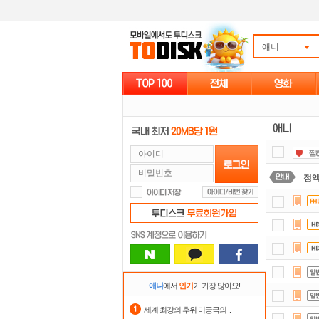
애니
정
자
댓글
출
스마
애니
에서
인기
가 가장 많아요!
포
세계 최강의 후위 미궁국의 ..