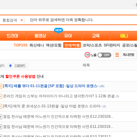
l
통합검색
TOP100
최신애니
액션/모험
연애/하렘
코믹/스포츠
SF/판타지
공포/스
제목
액제
할인쿠폰 사용방법
안내
[쪽지] 배를 엮다 01-11완결 [SP 포함] -일상 드라마 로맨스-
(
20
)
녀보호기능
으로 가족과 함께 투디스크를 이용하세요~
온라인 게임의 신부는 여자아이가 아니라고 생각한거야? 1-12화 완결
(
3
)
만 잘써도
무료 포인트
를 드립니다!
[쪽지] 매직 쿵 르네상스 01-13완결 -일상 마법 로맨스 드라마-
(
2
)
석체크
이벤트!
매일매일
출석체크!
옆집 천사님 때문에 어느샌가 인간적으로 타락한 사연.E12.230326...
트TV
로 투디스크
영화,드라마,예능
보자!
옆집 천사님 때문에 어느샌가 인간적으로 타락한 사연.E11.230319...
인트
할인쿠폰 사용방법
안내
옆집 천사님 때문에 어느샌가 인간적으로 타락한 사연.E10.230312...